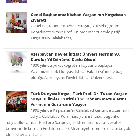
Genel Başkanımız Közhan Yazgan’nın Kırgızistan
Ziyareti
Genel Başkanımız Közhan Yazgan, Yükseköğretim
Koordinatörümüz Prof. Dr. Mehmet Yüce’yle gittiği
Kırgızistan-Celalabat’ta,
Azerbaycan Devlet İktisat Üniversitesi’nin 90.
Kuruluş Yıl Dönümü Kutlu Olsun!
1930 yılında yükseköğretim hayatına başlayan,
Vakfımızın Türk Dünyası İktisat Fakültesi’nin de bağlı
olduğu Azerbaycan Devlet Iktisat Üniversitesi,
Türk Dünyası Kırgız – Türk Prof. Dr. Turan Yazgan
Sosyal Bilimler Enstitüsü 20. Dönem Mezunlarını
Vermenin Gururunu Yaşıyor
1993 yılında Kırgızistan’ın Calalabad kentinde o zamanki
adıyla Calalabad Kommersiya Enstitüsü, bugünkü
adıyla Uluslararası Kantörö Şaripoviç Toktomamatov Üniversitesi
bünyesinde kurulan Enstitümüz 20. Mezuniyet töreni sevincini büyük
bir coşkuyla kutladı.