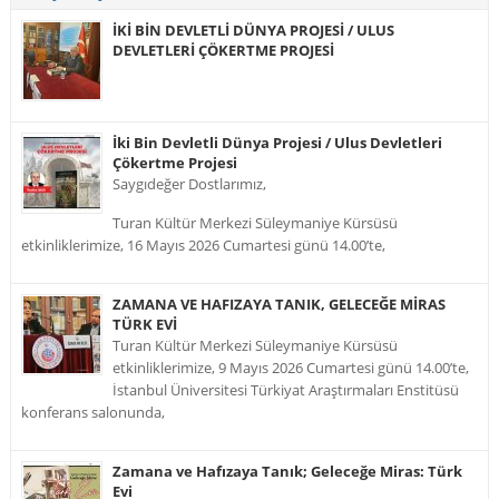
İKİ BİN DEVLETLİ DÜNYA PROJESİ / ULUS
DEVLETLERİ ÇÖKERTME PROJESİ
İki Bin Devletli Dünya Projesi / Ulus Devletleri
Çökertme Projesi
Saygıdeğer Dostlarımız,
Turan Kültür Merkezi Süleymaniye Kürsüsü
etkinliklerimize, 16 Mayıs 2026 Cumartesi günü 14.00’te,
ZAMANA VE HAFIZAYA TANIK, GELECEĞE MİRAS
TÜRK EVİ
Turan Kültür Merkezi Süleymaniye Kürsüsü
etkinliklerimize, 9 Mayıs 2026 Cumartesi günü 14.00’te,
İstanbul Üniversitesi Türkiyat Araştırmaları Enstitüsü
konferans salonunda,
Zamana ve Hafızaya Tanık; Geleceğe Miras: Türk
Evi