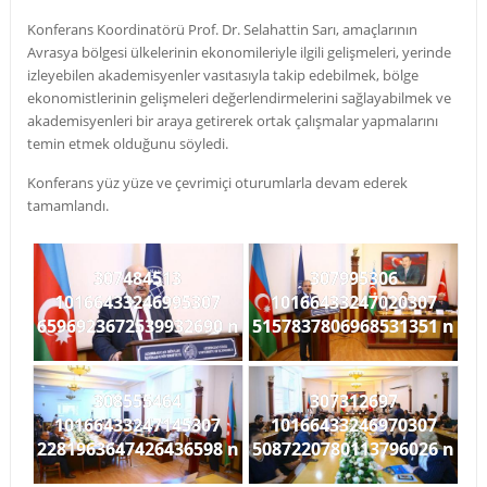
Konferans Koordinatörü Prof. Dr. Selahattin Sarı, amaçlarının
Avrasya bölgesi ülkelerinin ekonomileriyle ilgili gelişmeleri, yerinde
izleyebilen akademisyenler vasıtasıyla takip edebilmek, bölge
ekonomistlerinin gelişmeleri değerlendirmelerini sağlayabilmek ve
akademisyenleri bir araya getirerek ortak çalışmalar yapmalarını
temin etmek olduğunu söyledi.
Konferans yüz yüze ve çevrimiçi oturumlarla devam ederek
tamamlandı.
307484513
307995306
10166433246995307
10166433247020307
6596923672539932690 n
5157837806968531351 n
308555464
307312697
10166433247145307
10166433246970307
2281963647426436598 n
5087220780113796026 n