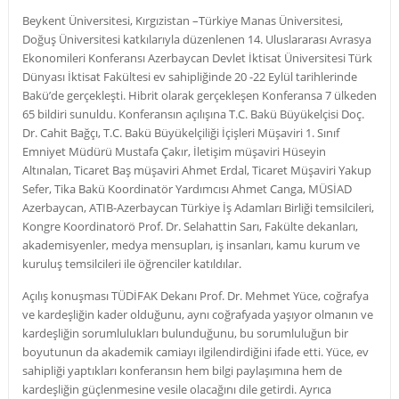
Beykent Üniversitesi, Kırgızistan –Türkiye Manas Üniversitesi,
Doğuş Üniversitesi katkılarıyla düzenlenen 14. Uluslararası Avrasya
Ekonomileri Konferansı Azerbaycan Devlet İktisat Üniversitesi Türk
Dünyası İktisat Fakültesi ev sahipliğinde 20 -22 Eylül tarihlerinde
Bakü’de gerçekleşti. Hibrit olarak gerçekleşen Konferansa 7 ülkeden
65 bildiri sunuldu. Konferansın açılışına T.C. Bakü Büyükelçisi Doç.
Dr. Cahit Bağçı, T.C. Bakü Büyükelçiliği İçişleri Müşaviri 1. Sınıf
Emniyet Müdürü Mustafa Çakır, İletişim müşaviri Hüseyin
Altınalan, Ticaret Baş müşaviri Ahmet Erdal, Ticaret Müşaviri Yakup
Sefer, Tika Bakü Koordinatör Yardımcısı Ahmet Canga, MÜSİAD
Azerbaycan, ATIB-Azerbaycan Türkiye İş Adamları Birliği temsilcileri,
Kongre Koordinatorö Prof. Dr. Selahattin Sarı, Fakülte dekanları,
akademisyenler, medya mensupları, iş insanları, kamu kurum ve
kuruluş temsilcileri ile öğrenciler katıldılar.
Açılış konuşması TÜDİFAK Dekanı Prof. Dr. Mehmet Yüce, coğrafya
ve kardeşliğin kader olduğunu, aynı coğrafyada yaşıyor olmanın ve
kardeşliğin sorumlulukları bulunduğunu, bu sorumluluğun bir
boyutunun da akademik camiayı ilgilendirdiğini ifade etti. Yüce, ev
sahipliği yaptıkları konferansın hem bilgi paylaşımına hem de
kardeşliğin güçlenmesine vesile olacağını dile getirdi. Ayrıca