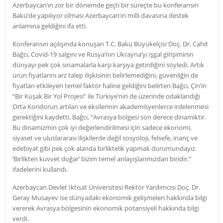
Azerbaycan’ın zor bir dönemde geçti bir süreçte bu konferansın
Bakü’de yapılıyor olması Azerbaycan’ın milli davasına destek
anlamına geldiğini ifa etti.
Konferansın açılışında konuşan T.C. Bakü Büyükelçisi Doç. Dr. Cahit
Bağcı, Covid-19 salgını ve Rusya’nın Ukrayna’yı işgal girişiminin
dünyayı pek çok sınamalarla karşı karşıya getirdiğini söyledi. Artık
ürün fiyatlarını arz talep ilişkisinin belirlemediğini, güvenliğin de
fiyatları etkileyen temel faktör haline geldiğini belirten Bağcı, Çin’in
“Bir Kuşak Bir Yol Projesi” ile Türkiye’nin de üzerinde odaklandığı
Orta Koridorun artıları ve eksilerinin akademisyenlerce irdelenmesi
gerektiğini kaydetti. Bağcı, “Avrasya bölgesi son derece dinamiktir.
Bu dinamizmin çok iyi değerlendirilmesi için sadece ekonomi,
siyaset ve uluslararası ilişkilerde değil sosyoloji, felsefe, inanç ve
edebiyat gibi pek çok alanda birliktelik yapmak durumundayız.
‘Birlikten kuvvet doğar’ bizim temel anlayışlarımızdan biridir.”
ifadelerini kullandı.
Azerbaycan Devlet İktisat Üniversitesi Rektör Yardımcısı Doç. Dr.
Geray Musayev ise dünyadaki ekonomik gelişmeleri hakkında bilgi
vererek Avrasya bölgesinin ekonomik potansiyeli hakkında bilgi
verdi.