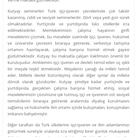
Kutyay seminerleri Türk işçi-işveren çevrelerinde çok takdir
kazanmış, ciddi ve seviyeli seminerlerdir. Dört veya yedi gün süreli
olmaktadırlar. Yurtiçinde ve yurtdışında lüks otellerde icra
edilmektedirler. Memleketimizin çalışma hayatının girift
meselelerini çözmek, bu meseleler üzerinde işçi, işveren, hükümet
ve üniversite çevresini biraraya getirerek, serbestçe tartışma
ortamını hazırlayarak, çalışma barışına hizmet etmek gayesi
güdülmektedir. Kutyay bu maksatla çalışan Vakfımızın önemli bir
kuruluşudur. Amblemini işçi, işveren ve devleti temsil eden üç ışıklı
bir meşale teşkil etmektedir. Meşalenin çanağı da milleti temsil
eder. Milletle devlet bütünleşmiş olarak diğer ışınlar da millete
dönük olarak gözükürler. Kutyay şimdiye kadar yurtiçinde ve
yurtdışında, gerçekten çalışma barışına hizmet etmiş, sosyal
meselelerimizin çözümüne ışık tutmuş, işçi ve işverenin üst seviyeli
temsilcilerini biraraya getirerek aralarında diyalog kurulmasını
sağlamış ve hükümetle ilim ortamı içinde buluşmaları, konuşmaları
imkanını bahşetmiştir.
Diğer taraftan da Türk ülkelerine işçi-işveren ve ilim adamlarımızı
götürmek suretiyle oralarda icra ettiğimiz birer günlük mukayeseli