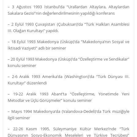
– 3 Ağustos 1993 İstanbul’da “Urallardan Altaylara, Altaylardan
Sakalara Gezisi”nin değerlendirilmesinin yapıldığı konferans
– 2 Eylül 1993 Çuvaşistan (Çubuksarı)’da “Türk Halkları Asamblesi
III. Olağan Kurultayı” yapıldı.
– 18 Eylül 1993 Makedonya (Üsküp)’da “Makedonya’nın Sosyal ve
İktisadi Vaziyeti” adlı bir seminer
– 20 Eylül 1993 Makedonya (Üsküp)’da “Özelleştirme ve Sendikalar”
konulu seminer
– 2-6 Aralık 1993 Amerika’da (Washington)’da “Türk Dünyası III.
Kurultayı” düzenlendi
– 19-22 Aralık 1993 Abant’ta “Özelleştirme, Yönetimde Yeni
Metodlar ve Üçlü Görüşmeler” konulu seminer
– Mayıs 1994 Makedonya’da (Valandova-Dedeli)’da Türk müziğiyle
ilgili seminer
– 22-26 Kasım 1995, Süleymaniye Kültür Merkezi’nde “Türk
Dünyasının Sosyo-Ekonomik Meseleleri ve Türkiye Tecrübesi”