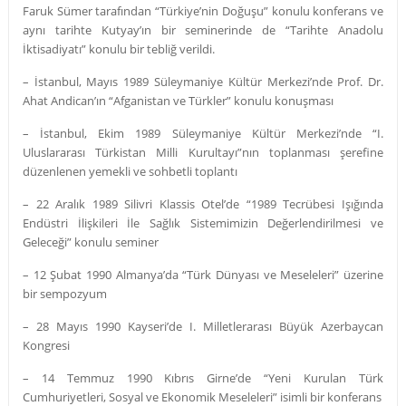
Faruk Sümer tarafından “Türkiye’nin Doğuşu” konulu konferans ve
aynı tarihte Kutyay’ın bir seminerinde de “Tarihte Anadolu
İktisadiyatı” konulu bir tebliğ verildi.
– İstanbul, Mayıs 1989 Süleymaniye Kültür Merkezi’nde Prof. Dr.
Ahat Andican’ın “Afganistan ve Türkler” konulu konuşması
– İstanbul, Ekim 1989 Süleymaniye Kültür Merkezi’nde “I.
Uluslararası Türkistan Milli Kurultayı”nın toplanması şerefine
düzenlenen yemekli ve sohbetli toplantı
– 22 Aralık 1989 Silivri Klassis Otel’de “1989 Tecrübesi Işığında
Endüstri İlişkileri İle Sağlık Sistemimizin Değerlendirilmesi ve
Geleceği” konulu seminer
– 12 Şubat 1990 Almanya’da “Türk Dünyası ve Meseleleri” üzerine
bir sempozyum
– 28 Mayıs 1990 Kayseri’de I. Milletlerarası Büyük Azerbaycan
Kongresi
– 14 Temmuz 1990 Kıbrıs Girne’de “Yeni Kurulan Türk
Cumhuriyetleri, Sosyal ve Ekonomik Meseleleri” isimli bir konferans