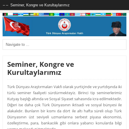
Seminer, Kongre ve
Kurultaylarımız
Türk Dünyası Araştırmaları Vakfı olarak yurtiçinde ve yurtdışında iki
türlü seminer faaliyeti sürdürmekteyiz. Birinci tip seminerlerimiz
Kutyay başlığı altında ve Sosyal Siyaset sahasında icra edilmektedir.
Diğeri ise daha çok Türk Dünyasının iktisadi ve sosyal bünyesi ile
alakalıdır. Bunların bir kısmı da dört ile altı hafta süreli olup Türk
Dünyasının üst seviyeli uzmanlarına serbest piyasa ekonomisi,
özelleştirme, para, bankacılık gibi onlara yabancı konularda bilgi
verme maksadı gütmektedir.