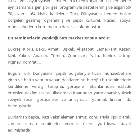
iktisat ve sosyal siyaset seminerleri icra edilmiştir. Bu tip seminerler
aynı zamanda geniş bir gezi programıyla desteklenmiş ve asgari 60-
70, azami 164 kişilik kafilelerle Türk Dünyasının hemen bütün
bölgeleri gezilmiş, öğrenilmiş ve çeşitli kültürel, iktisadi, sosyal
münasebetlerin kurulmasına da vesile olunmuştur.
Bu seminerlerin yapıldığı bazı merkezler şunlardır:
Bükreş, Kıbrıs, Bakü, Almatı, Bişkek, Akşaabat, Semerkant, Kazan,
Kızıl, Yakut, Abakan, Tümen, Çubuksarı, Yalta, Kahire, Üsküp,
Kişinev, Komrat….
Bugün Türk Dünyasının çeşitli bölgeleriyle ticari münasebetlere
giren ve hatta yatırım yapan dostlarımızın birçoğu bu seminerlerin
kendilerine verdiği tanışma, görüşme imkanlarından istifade
etmişler, Vakfımızın bu ülkelerdeki itbarından yararlanarak yüksek
seviyeli resmi görüşmeler ve anlaşmalar yapmak fırsatını da
bulmuşlardır.
Bunlardan başka, bazı Vakıf elemanlarımız, konularıyla ilgili olarak,
zaman zaman seminerler vermek üzere yurtdışına davet
edilmişlerdir.