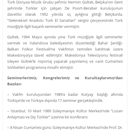
Türk Dünyası Müzik Grubu şefimiz Nermin Gültek, Belçika’nın Gent
şehrinde Türkler için çalışan De Poort-Beraber kuruluşunun
davetlisi olarak 1992 yılında üç aylığına gittiği Belçika’da,
“Geleneksel Anadolu Türk El Sanatları” sergisi çevçevesinde Türk
müziğiyle ilgili başarılı seminerler vermiştir.
Gültek, 1994 Mayıs ayında yine Türk müziğiyle ilgili seminerler
vermek ve Valandova belediyesinin düzenlediği Bahar Şenliği-
Balkan Folkor Festivali’ne Vakfımızı temsilen katılmak üzere
Makedonya’ya davet edilmiştir. Makedonya Televizyonu festivali
izleyen Gültek’le röportaj yaparak yayınlamış ve canlı Cumartesi
Sohbetleri programına misafir etmiştir.
Seminerlerimiz, Kongrelerimiz ve Kurultaylarımız’dan
Bazıları
– Vakfın kuruluşundan 1989’a kadar Kutyay başlığı altında
Türkiye’de ve Türkiye dışında 17 seminer gerçekleştirdik.
– İstanbul, 10 Mart 1989 Süleymaniye Kültür Merkezi’nde “Lozan
Anlaşması ve Dış Türkler” üzerine bir konferans
– 8 Nisan Cumartesi günü Süleymaniye Kültür Merkezi’nde Prof. Dr.