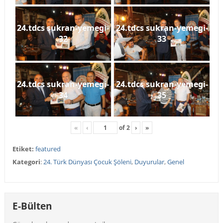
24.tdcs sukran-yemegi-
24.tdcs sukran-yemegi-
32
33
24.tdcs sukran-yemegi-
24.tdcs sukran-yemegi-
34
35
«
‹
of
2
›
»
Etiket:
featured
Kategori
:
24. Türk Dünyası Çocuk Şöleni
,
Duyurular
,
Genel
E-Bülten