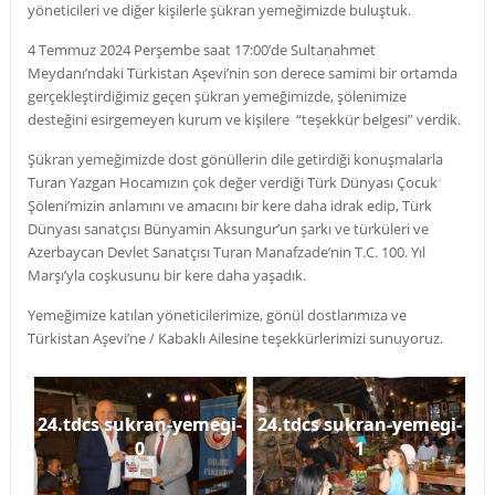
yöneticileri ve diğer kişilerle şükran yemeğimizde buluştuk.
4 Temmuz 2024 Perşembe saat 17:00’de Sultanahmet
Meydanı’ndaki Türkistan Aşevi’nin son derece samimi bir ortamda
gerçekleştirdiğimiz geçen şükran yemeğimizde, şölenimize
desteğini esirgemeyen kurum ve kişilere “teşekkür belgesi” verdik.
Şükran yemeğimizde dost gönüllerin dile getirdiği konuşmalarla
Turan Yazgan Hocamızın çok değer verdiği Türk Dünyası Çocuk
Şöleni’mizin anlamını ve amacını bir kere daha idrak edip, Türk
Dünyası sanatçısı Bünyamin Aksungur’un şarkı ve türküleri ve
Azerbaycan Devlet Sanatçısı Turan Manafzade’nin T.C. 100. Yıl
Marşı’yla coşkusunu bir kere daha yaşadık.
Yemeğimize katılan yöneticilerimize, gönül dostlarımıza ve
Türkistan Aşevi’ne / Kabaklı Ailesine teşekkürlerimizi sunuyoruz.
24.tdcs sukran-yemegi-
24.tdcs sukran-yemegi-
0
1