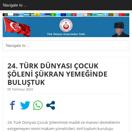
24. TÜRK DÜNYASI ÇOCUK
ŞÖLENİ ŞÜKRAN YEMEĞİNDE
BULUŞTUK
05 Temmuz 2024
24. Türk Dünyası Çocuk Şölenimize maddi ve manevi desteklerini
esirgemeyen resmi makam yöneticileri, sivil toplum kuruluşu