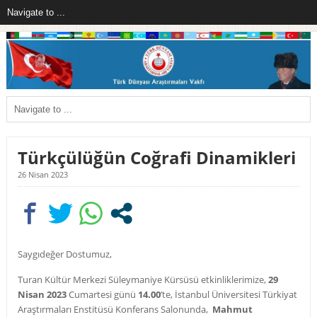
Türkçülüğün Coğrafi Dinamikleri
26 Nisan 2023
Saygıdeğer Dostumuz,
Turan Kültür Merkezi Süleymaniye Kürsüsü etkinliklerimize,
29
Nisan 2023
Cumartesi günü
14.00
’te, İstanbul Üniversitesi Türkiyat
Araştırmaları Enstitüsü Konferans Salonunda,
Mahmut