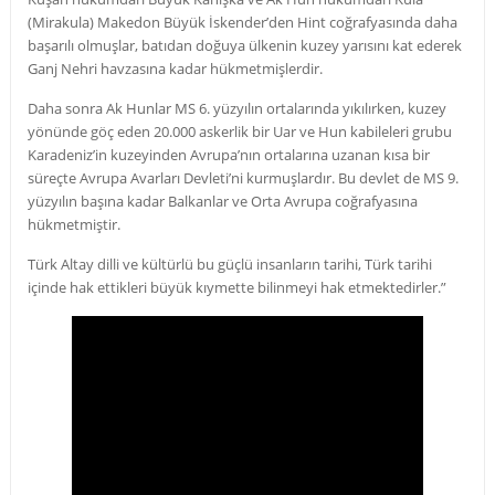
(Mirakula) Makedon Büyük İskender’den Hint coğrafyasında daha
başarılı olmuşlar, batıdan doğuya ülkenin kuzey yarısını kat ederek
Ganj Nehri havzasına kadar hükmetmişlerdir.
Daha sonra Ak Hunlar MS 6. yüzyılın ortalarında yıkılırken, kuzey
yönünde göç eden 20.000 askerlik bir Uar ve Hun kabileleri grubu
Karadeniz’in kuzeyinden Avrupa’nın ortalarına uzanan kısa bir
süreçte Avrupa Avarları Devleti’ni kurmuşlardır. Bu devlet de MS 9.
yüzyılın başına kadar Balkanlar ve Orta Avrupa coğrafyasına
hükmetmiştir.
Türk Altay dilli ve kültürlü bu güçlü insanların tarihi, Türk tarihi
içinde hak ettikleri büyük kıymette bilinmeyi hak etmektedirler.”