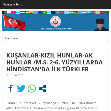
KUŞANLAR-KIZIL HUNLAR-AK
HUNLAR /M.S. 2-6. YÜZYILLARDA
HİNDİSTAN’DA İLK TÜRKLER
20 Kasım 2023
Turan Kültür Merkezi Süleymaniye Kürsüsü 2023-2024 dönemi
etkinliklerimize, 18 Kasım 2023 Cumartesi günü 14.00’te, İstanbul