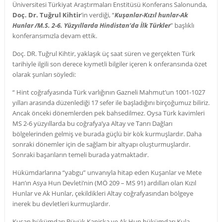
Üniversitesi Türkiyat Araştırmaları Enstitüsü Konferans Salonunda,
Doç. Dr. Tuğrul Kihtir
’in verdiği, “
Kuşanlar-Kızıl hunlar-Ak
Hunlar /M.S. 2-6. Yüzyıllarda Hindistan’da İlk Türkler
” başlıklı
konferansımızla devam ettik.
Doç. DR. Tuğrul Kihtir, yaklaşık üç saat süren ve gerçekten Türk
tarihiyle ilgili son derece kıymetli bilgiler içeren k onferansında özet
olarak şunları söyledi:
“ Hint coğrafyasında Türk varlığının Gazneli Mahmut’un 1001-1027
yılları arasında düzenlediği 17 sefer ile başladığını birçoğumuz biliriz.
Ancak önceki dönemlerden pek bahsedilmez. Oysa Türk kavimleri
MS 2-6 yüzyıllarda bu coğrafya’ya Altay ve Tanrı Dağları
bölgelerinden gelmiş ve burada güçlü bir kök kurmuşlardır. Daha
sonraki dönemler için de sağlam bir altyapı oluşturmuşlardır.
Sonraki başarıların temeli burada yatmaktadır.
Hükümdarlarına “yabgu” unvanıyla hitap eden Kuşanlar ve Mete
Han’ın Asya Hun Devleti’nin (MÖ 209 – MS 91) ardılları olan Kızıl
Hunlar ve Ak Hunlar, çekildikleri Altay coğrafyasından bölgeye
inerek bu devletleri kurmuşlardır.
Kuşan hükümdarı Büyük Kanişka ve Ak Hun hükümdarı Kula