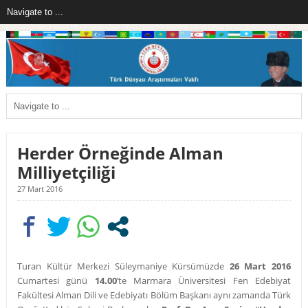
Herder Örneğinde Alman
Milliyetçiliği
27 Mart 2016
Turan Kültür Merkezi Süleymaniye Kürsümüzde
26 Mart 2016
Cumartesi günü
14.00
’te Marmara Üniversitesi Fen Edebiyat
Fakültesi Alman Dili ve Edebiyatı Bölüm Başkanı aynı zamanda Türk