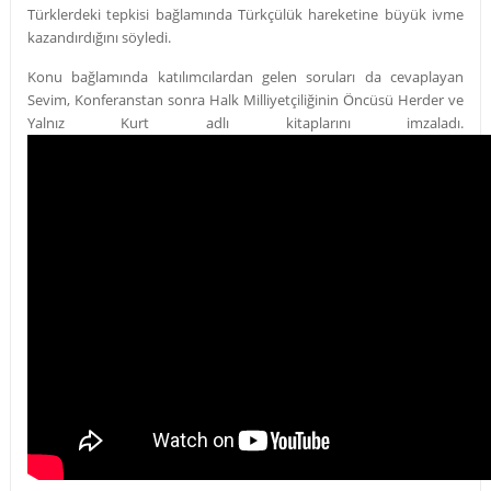
Türklerdeki tepkisi bağlamında Türkçülük hareketine büyük ivme
kazandırdığını söyledi.
Konu bağlamında katılımcılardan gelen soruları da cevaplayan
Sevim, Konferanstan sonra Halk Milliyetçiliğinin Öncüsü Herder ve
Yalnız Kurt adlı kitaplarını imzaladı.