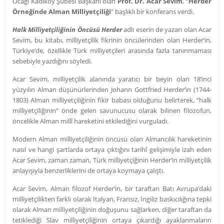
Ocağı Kadıköy Şubesi Başkanı olan
Prof. Dr. Acar Sevim
, “
Herder
Örneğinde Alman Milliyetçiliği
” başlıklı bir konferans verdi.
Halk Milliyetçiliğinin Öncüsü Herder
adlı eserin de yazarı olan Acar
Sevim, bu kitabı, milliyetçilik fikrinin öncülerinden olan Herder’in,
Türkiye’de, özellikle Türk milliyetçileri arasında fazla tanınmaması
sebebiyle yazdığını söyledi.
Acar Sevim, milliyetçilik alanında yaratıcı bir beyin olan 18’inci
yüzyılın Alman düşünürlerinden Johann Gottfried Herder’in (1744-
1803) Alman milliyetçiliğinin fikir babası olduğunu belirterek, “halk
milliyetçiliğinin” önde gelen savunucusu olarak bilinen filozofun,
öncelikle Alman millî hareketini etkilediğini vurguladı.
Modern Alman milliyetçiliğinin öncüsü olan Almancılık hareketinin
nasıl ve hangi şartlarda ortaya çıktığını tarihî gelişimiyle izah eden
Acar Sevim, zaman zaman, Türk milliyetçiğinin Herder’in milliyetçilik
anlayışıyla benzerliklerini de ortaya koymaya çalıştı.
Acar Sevim, Alman filozof Herder’in, bir taraftan Batı Avrupa’daki
milliyetçilikten farklı olarak İtalyan, Fransız, İngiliz baskıcılığına tepki
olarak Alman milliyetçiliğinin doğuşunu sağlarken, diğer taraftan da
tetiklediği Slav milliyetçiliğinin ortaya çıkardığı ayaklanmaların