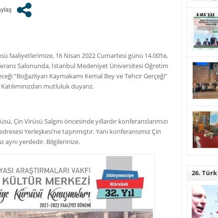
ü faaliyetlerimize, 16 Nisan 2022 Cumartesi günü 14.00’te,
nferans Salonunda, İstanbul Medeniyet Üniversitesi Öğretim
receği “Boğazlıyan Kaymakamı Kemal Bey ve Tehcir Gerçeği”
 Katılımınızdan mutluluk duyarız.
üsü, Çin Virüsü Salgını öncesinde yıllardır konferanslarımızı
resesi Yerleşkesi’ne taşınmıştır. Yani konferansımız Çin
z aynı yerdedir. Bilgilerinize.
26. Türk