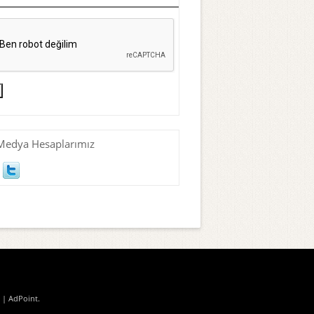
Medya Hesaplarımız
| AdPoint
.