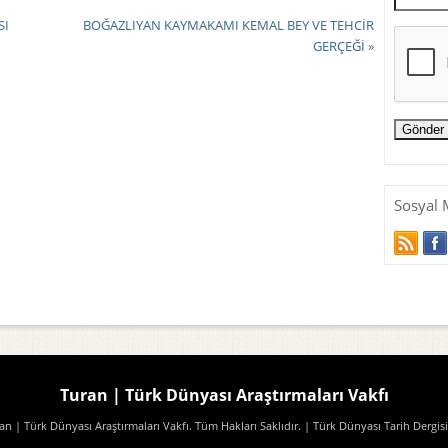
SI
BOĞAZLIYAN KAYMAKAMI KEMAL BEY VE TEHCİR
GERÇEĞİ
»
Sosyal 
Turan | Türk Dünyası Araştırmaları Vakfı
n | Türk Dünyası Araştırmaları Vakfı. Tüm Hakları Saklıdır.
| Türk Dünyası Tarih Dergisi