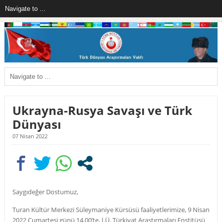
Ukrayna-Rusya Savaşı ve Türk
Dünyası
07 Nisan 2022
Saygıdeğer Dostumuz,
Turan Kültür Merkezi Süleymaniye Kürsüsü faaliyetlerimize, 9 Nisan
2022 Cumartesi günü 14.00’te, İ.Ü. Türkiyat Araştırmaları Enstitüsü