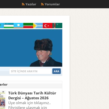
m
Yazılar
Yorumlar
erler
Türk Dünyası Tarih Kültür
Dergisi – Ağustos 2026
Üye olmak için tıklayınız..
Fihristlere ulaşmak için