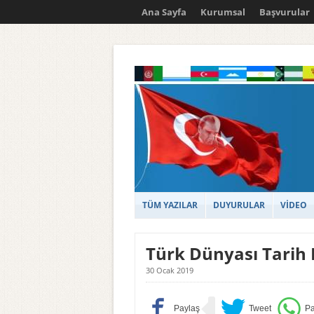
Ana Sayfa
Kurumsal
Başvurular
TÜM YAZILAR
DUYURULAR
VİDEO
Türk Dünyası Tarih 
30 Ocak 2019