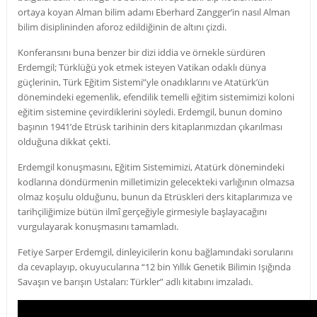
ortaya koyan Alman bilim adamı Eberhard Zangger’in nasıl Alman
bilim disiplininden aforoz edildiğinin de altını çizdi.
Konferansını buna benzer bir dizi iddia ve örnekle sürdüren
Erdemgil; Türklüğü yok etmek isteyen Vatikan odaklı dünya
güçlerinin, Türk Eğitim Sistemi”yle onadıklarını ve Atatürk’ün
dönemindeki egemenlik, efendilik temelli eğitim sistemimizi koloni
eğitim sistemine çevirdiklerini söyledi. Erdemgil, bunun domino
başının 1941’de Etrüsk tarihinin ders kitaplarımızdan çıkarılması
olduğuna dikkat çekti.
Erdemgil konuşmasını, Eğitim Sistemimizi, Atatürk dönemindeki
kodlarına döndürmenin milletimizin gelecekteki varlığının olmazsa
olmaz koşulu olduğunu, bunun da Etrüskleri ders kitaplarımıza ve
tarihçiliğimize bütün ilmî gerçeğiyle girmesiyle başlayacağını
vurgulayarak konuşmasını tamamladı.
Fetiye Sarper Erdemgil, dinleyicilerin konu bağlamındaki sorularını
da cevaplayıp, okuyucularına “12 bin Yıllık Genetik Bilimin Işığında
Savaşın ve barışın Ustaları: Türkler” adlı kitabını imzaladı.