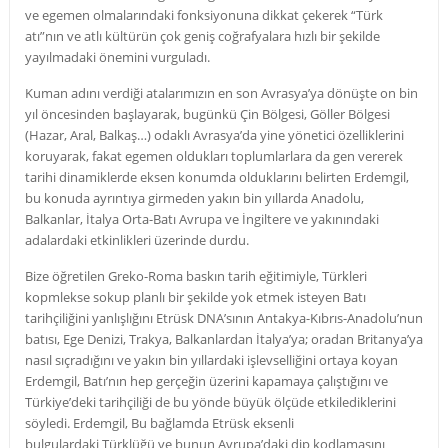
ve egemen olmalarındaki fonksiyonuna dikkat çekerek “Türk
atı”nın ve atlı kültürün çok geniş coğrafyalara hızlı bir şekilde
yayılmadaki önemini vurguladı.
Kuman adını verdiği atalarımızın en son Avrasya’ya dönüşte on bin
yıl öncesinden başlayarak, bugünkü Çin Bölgesi, Göller Bölgesi
(Hazar, Aral, Balkaş…) odaklı Avrasya’da yine yönetici özelliklerini
koruyarak, fakat egemen oldukları toplumlarlara da gen vererek
tarihi dinamiklerde eksen konumda olduklarını belirten Erdemgil,
bu konuda ayrıntıya girmeden yakın bin yıllarda Anadolu,
Balkanlar, İtalya Orta-Batı Avrupa ve İngiltere ve yakınındaki
adalardaki etkinlikleri üzerinde durdu.
Bize öğretilen Greko-Roma baskın tarih eğitimiyle, Türkleri
kopmlekse sokup planlı bir şekilde yok etmek isteyen Batı
tarihçiliğini yanlışlığını Etrüsk DNA’sının Antakya-Kıbrıs-Anadolu’nun
batısı, Ege Denizi, Trakya, Balkanlardan İtalya’ya; oradan Britanya’ya
nasıl sıçradığını ve yakın bin yıllardaki işlevselliğini ortaya koyan
Erdemgil, Batı’nın hep gerçeğin üzerini kapamaya çalıştığını ve
Türkiye’deki tarihçiliği de bu yönde büyük ölçüde etkilediklerini
söyledi. Erdemgil, Bu bağlamda Etrüsk eksenli
bulgulardaki Türklüğü ve bunun Avrupa’daki dip kodlamasını