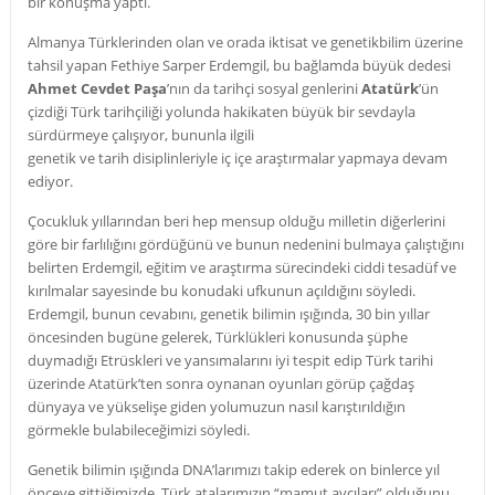
bir konuşma yaptı.
Almanya Türklerinden olan ve orada iktisat ve genetikbilim üzerine
tahsil yapan Fethiye Sarper Erdemgil, bu bağlamda büyük dedesi
Ahmet Cevdet Paşa
’nın da tarihçi sosyal genlerini
Atatürk
’ün
çizdiği Türk tarihçiliği yolunda hakikaten büyük bir sevdayla
sürdürmeye çalışıyor, bununla ilgili
genetik ve tarih disiplinleriyle iç içe araştırmalar yapmaya devam
ediyor.
Çocukluk yıllarından beri hep mensup olduğu milletin diğerlerini
göre bir farlılığını gördüğünü ve bunun nedenini bulmaya çalıştığını
belirten Erdemgil, eğitim ve araştırma sürecindeki ciddi tesadüf ve
kırılmalar sayesinde bu konudaki ufkunun açıldığını söyledi.
Erdemgil, bunun cevabını, genetik bilimin ışığında, 30 bin yıllar
öncesinden bugüne gelerek, Türklükleri konusunda şüphe
duymadığı Etrüskleri ve yansımalarını iyi tespit edip Türk tarihi
üzerinde Atatürk’ten sonra oynanan oyunları görüp çağdaş
dünyaya ve yükselişe giden yolumuzun nasıl karıştırıldığın
görmekle bulabileceğimizi söyledi.
Genetik bilimin ışığında DNA’larımızı takip ederek on binlerce yıl
önceye gittiğimizde, Türk atalarımızın “mamut avcıları” olduğunu