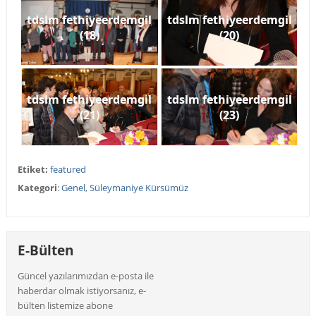
tdslm fethiyeerdemgil
tdslm fethiyeerdemgil
(18)
(20)
tdslm fethiyeerdemgil
tdslm fethiyeerdemgil
(21)
(23)
Etiket:
featured
Kategori
:
Genel
,
Süleymaniye Kürsümüz
E-Bülten
Güncel yazılarımızdan e-posta ile
haberdar olmak istiyorsanız, e-
bülten listemize abone