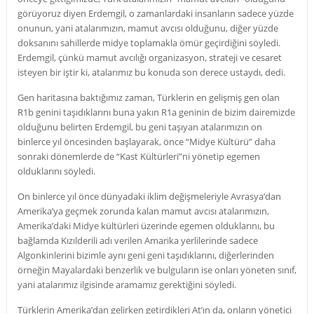
görüyoruz diyen Erdemgil, o zamanlardaki insanların sadece yüzde
onunun, yani atalarımızın, mamut avcısı olduğunu, diğer yüzde
doksanını sahillerde midye toplamakla ömür geçirdiğini söyledi.
Erdemgil, çünkü mamut avcılığı organizasyon, strateji ve cesaret
isteyen bir iştir ki, atalarımız bu konuda son derece ustaydı, dedi.
Gen haritasına baktığımız zaman, Türklerin en gelişmiş gen olan
R1b genini taşıdıklarını buna yakın R1a geninin de bizim dairemizde
olduğunu belirten Erdemgil, bu geni taşıyan atalarımızın on
binlerce yıl öncesinden başlayarak, önce “Midye Kültürü” daha
sonraki dönemlerde de “Kast Kültürleri”ni yönetip egemen
olduklarını söyledi.
On binlerce yıl önce dünyadaki iklim değişmeleriyle Avrasya’dan
Amerika’ya geçmek zorunda kalan mamut avcısı atalarımızın,
Amerika’daki Midye kültürleri üzerinde egemen olduklarını, bu
bağlamda Kızılderili adı verilen Amarika yerlilerinde sadece
Algonkinlerini bizimle aynı geni geni taşıdıklarını, diğerlerinden
örneğin Mayalardaki benzerlik ve bulguların ise onları yöneten sınıf,
yani atalarımız ilgisinde aramamız gerektiğini söyledi.
Türklerin Amerika’dan gelirken getirdikleri At’ın da, onların yönetici