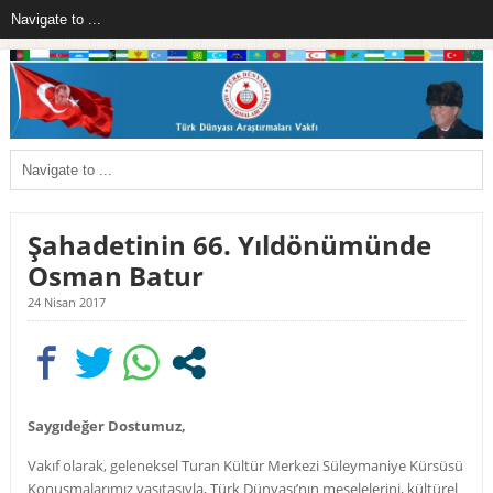
Şahadetinin 66. Yıldönümünde
Osman Batur
24 Nisan 2017
Saygıdeğer Dostumuz,
Vakıf olarak, geleneksel Turan Kültür Merkezi Süleymaniye Kürsüsü
Konuşmalarımız vasıtasıyla, Türk Dünyası’nın meselelerini, kültürel