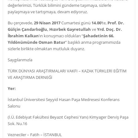
değerlerimizi, Türklük bilimini gündeme taşımaya, sizlerle
paylaşmaya ve tartışmaya, devam ediyoruz.
Bu çerçevede,
29 Nisan 2017
Cumartesi günü
14.00
’te,
Prof. Dr.
Gülçin Çandarlıoğlu, Hızırbek Gayretullah
ve
Yrd. Doç. Dr.
İbrahim Kalkan
’ın konuşmacı oldukları “
Şahadetinin 66.
Yıldönümünde Osman Batur
” başlıklı anma programımızda
sizlerle birlikte olmaktan mutluluk duyarız.
Saygılarımızla
TÜRK DÜNYASI ARAŞTIRMALARI VAKFI – KAZAK TÜRKLERİ EĞİTİM
VE ARAŞTIRMA DERNEĞİ
Yer:
İstanbul Üniversitesi Seyyid Hasan Paşa Medresesi Konferans
Salonu
(İ.Ü. Edebiyat Fakültesi Beyazıt Cephesi Yanı) Kimyager Derviş Paşa
Sok. Nu.16
Vezneciler – Fatih – İSTANBUL