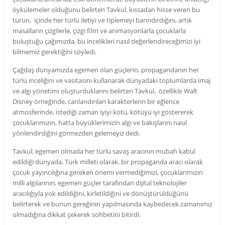
öykülemeler olduğunu belirten Tavkul, kıssadan hisse veren bu
türün, içinde her türlü iletiyi ve tiplemeyi barındırdığını, artık
masalların çizgilerle, çizgi film ve animasyonlarla çocuklarla
buluştuğu çağımızda, bu incelikleri nasıl değerlendireceğimizi iyi
bilmemiz gerektiğini söyledi.
Çağdaş dünyamızda egemen olan güçlerin, propagandanın her
türlü inceliğini ve vasıtasını kullanarak dünyadaki toplumlarda imaj
ve algı yönetimi oluşturduklarını belirten Tavkul, özellikle Walt
Disney örneğinde, canlandırılan karakterlerin bir eğlence
atmosferinde, istediği zaman iyiyi kötü, kötüyü iyi göstererek
çocuklarımızın, hatta büyüklerimizin algı ve bakışlarını nasıl
yönlendirdiğini görmezden gelemeyiz dedi.
Tavkul; egemen olmada her türlü savaş aracının mubah kabul
edildiği dünyada, Türk milleti olarak, bir propaganda aracı olarak
çocuk yayıncılığına gereken önemi vermediğimizi, çocuklarımızın
milli algılarının, egemen güçler tarafından dijital teknolojiler
aracılığıyla yok edildiğini, kirletildiğini ve dönüştürüldüğünü
belirterek ve bunun gereğinin yapılmasında kaybedecek zamanımız
olmadığına dikkat çekerek sohbetini bitirdi.