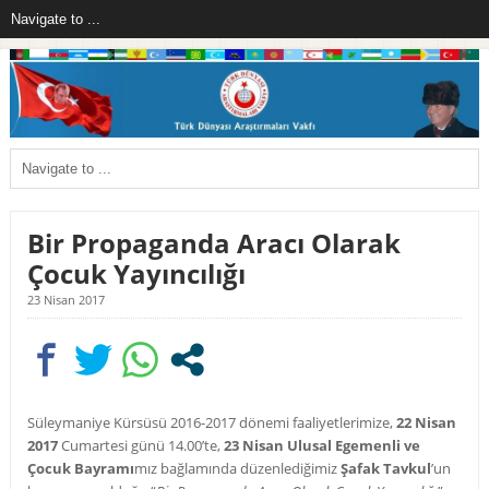
Bir Propaganda Aracı Olarak
Çocuk Yayıncılığı
23 Nisan 2017
Süleymaniye Kürsüsü 2016-2017 dönemi faaliyetlerimize,
22 Nisan
2017
Cumartesi günü 14.00’te,
23 Nisan Ulusal Egemenli ve
Çocuk Bayramı
mız bağlamında düzenlediğimiz
Şafak Tavkul
’un