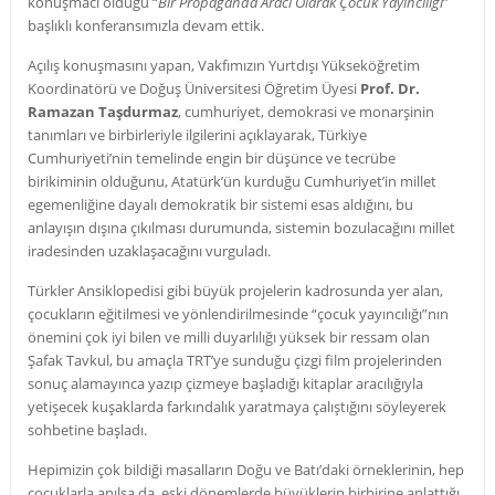
konuşmacı olduğu “
Bir Propaganda Aracı Olarak Çocuk Yayıncılığı
”
başlıklı konferansımızla devam ettik.
Açılış konuşmasını yapan, Vakfımızın Yurtdışı Yükseköğretim
Koordinatörü ve Doğuş Üniversitesi Öğretim Üyesi
Prof. Dr.
Ramazan Taşdurmaz
, cumhuriyet, demokrasi ve monarşinin
tanımları ve birbirleriyle ilgilerini açıklayarak, Türkiye
Cumhuriyeti’nin temelinde engin bir düşünce ve tecrübe
birikiminin olduğunu, Atatürk’ün kurduğu Cumhuriyet’in millet
egemenliğine dayalı demokratik bir sistemi esas aldığını, bu
anlayışın dışına çıkılması durumunda, sistemin bozulacağını millet
iradesinden uzaklaşacağını vurguladı.
Türkler Ansiklopedisi gibi büyük projelerin kadrosunda yer alan,
çocukların eğitilmesi ve yönlendirilmesinde “çocuk yayıncılığı”nın
önemini çok iyi bilen ve milli duyarlılığı yüksek bir ressam olan
Şafak Tavkul, bu amaçla TRT’ye sunduğu çizgi film projelerinden
sonuç alamayınca yazıp çizmeye başladığı kitaplar aracılığıyla
yetişecek kuşaklarda farkındalık yaratmaya çalıştığını söyleyerek
sohbetine başladı.
Hepimizin çok bildiği masalların Doğu ve Batı’daki örneklerinin, hep
çocuklarla anılsa da, eski dönemlerde büyüklerin birbirine anlattığı