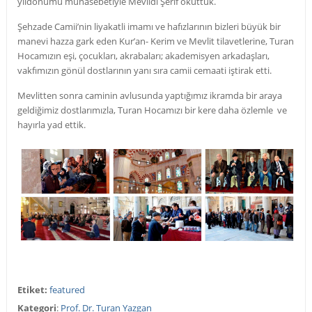
yıldönümü münasebetiyle Mevlidi Şerif okuttuk.
Şehzade Camii’nin liyakatli imamı ve hafızlarının bizleri büyük bir
manevi hazza gark eden Kur’an- Kerim ve Mevlit tilavetlerine, Turan
Hocamızın eşi, çocukları, akrabaları; akademisyen arkadaşları,
vakfımızın gönül dostlarının yanı sıra camii cemaati iştirak etti.
Mevlitten sonra caminin avlusunda yaptığımız ikramda bir araya
geldiğimiz dostlarımızla, Turan Hocamızı bir kere daha özlemle ve
hayırla yad ettik.
Etiket:
featured
Kategori
:
Prof. Dr. Turan Yazgan