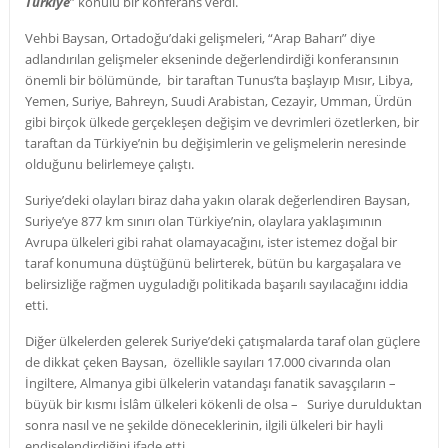
Türkiye
” konulu bir konferans verdi.
Vehbi Baysan, Ortadoğu’daki gelişmeleri, “Arap Baharı” diye
adlandırılan gelişmeler ekseninde değerlendirdiği konferansının
önemli bir bölümünde, bir taraftan Tunus’ta başlayıp Mısır, Libya,
Yemen, Suriye, Bahreyn, Suudi Arabistan, Cezayir, Umman, Ürdün
gibi birçok ülkede gerçekleşen değişim ve devrimleri özetlerken, bir
taraftan da Türkiye’nin bu değişimlerin ve gelişmelerin neresinde
olduğunu belirlemeye çalıştı.
Suriye’deki olayları biraz daha yakın olarak değerlendiren Baysan,
Suriye’ye 877 km sınırı olan Türkiye’nin, olaylara yaklaşımının
Avrupa ülkeleri gibi rahat olamayacağını, ister istemez doğal bir
taraf konumuna düştüğünü belirterek, bütün bu kargaşalara ve
belirsizliğe rağmen uyguladığı politikada başarılı sayılacağını iddia
etti.
Diğer ülkelerden gelerek Suriye’deki çatışmalarda taraf olan güçlere
de dikkat çeken Baysan, özellikle sayıları 17.000 civarında olan
İngiltere, Almanya gibi ülkelerin vatandaşı fanatik savaşçıların –
büyük bir kısmı İslâm ülkeleri kökenli de olsa – Suriye durulduktan
sonra nasıl ve ne şekilde döneceklerinin, ilgili ülkeleri bir hayli
endişelendirdiğini ifade etti.