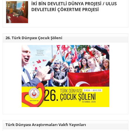
İKİ BİN DEVLETLİ DÜNYA PROJESİ / ULUS
DEVLETLERİ ÇÖKERTME PROJESİ
26. Türk Dünyası Çocuk Şöleni
Türk Dünyası Araştırmaları Vakfı Yayınları