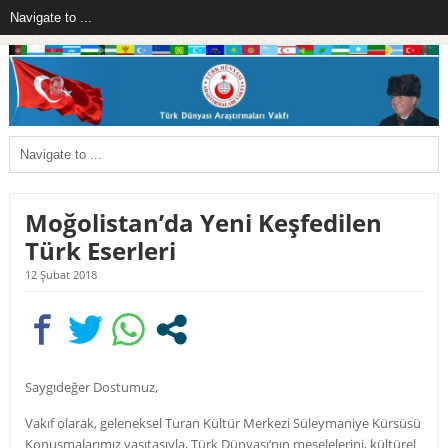
Moğolistan’da Yeni Keşfedilen
Türk Eserleri
12 Şubat 2018
Saygıdeğer Dostumuz,
Vakıf olarak, geleneksel Turan Kültür Merkezi Süleymaniye Kürsüsü
Konuşmalarımız vasıtasıyla, Türk Dünyası’nın meselelerini, kültürel