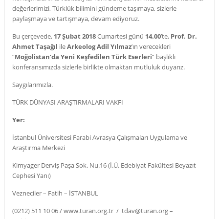
değerlerimizi, Türklük bilimini gündeme taşımaya, sizlerle
paylaşmaya ve tartışmaya, devam ediyoruz.
Bu çerçevede,
17 Şubat 2018
Cumartesi günü
14.00
’te,
Prof.
Dr.
Ahmet Taşağıl
ile
Arkeolog Adil Yılmaz
’ın verecekleri
“
Moğolistan’da Yeni Keşfedilen Türk Eserleri
” başlıklı
konferansımızda sizlerle birlikte olmaktan mutluluk duyarız.
Saygılarımızla.
TÜRK DÜNYASI ARAŞTIRMALARI VAKFI
Yer:
İstanbul Üniversitesi Farabi Avrasya Çalışmaları Uygulama ve
Araştırma Merkezi
Kimyager Derviş Paşa Sok. Nu.16 (İ.Ü. Edebiyat Fakültesi Beyazıt
Cephesi Yanı)
Vezneciler – Fatih – İSTANBUL
(0212) 511 10 06 / www.turan.org.tr / tdav@turan.org –