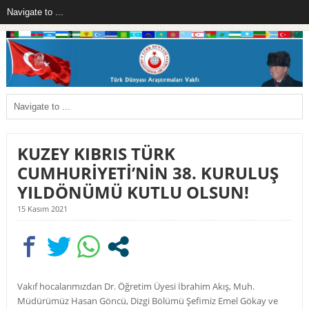
KUZEY KIBRIS TÜRK
CUMHURİYETİ’NİN 38. KURULUŞ
YILDÖNÜMÜ KUTLU OLSUN!
15 Kasım 2021
Vakıf hocalarımızdan Dr. Öğretim Üyesi İbrahim Akış, Muh.
Müdürümüz Hasan Göncü, Dizgi Bölümü Şefimiz Emel Gökay ve