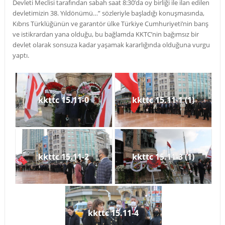
Devleti Meclisi tarafından sabah saat 8:30’da oy birliği ile ilan edilen
devletimizin 38. Yıldönümü…” sözleriyle başladığı konuşmasında,
Kıbrıs Türklüğünün ve garantör ülke Türkiye Cumhuriyeti’nin barış
ve istikrardan yana olduğu, bu bağlamda KKTC’nin bağımsız bir
devlet olarak sonsuza kadar yaşamak kararlığında olduğuna vurgu
yaptı.
kkttc 15.11-0
kkttc 15.11-1 (1)
kkttc 15.11-2
kkttc 15.11-3 (1)
kkttc 15.11-4