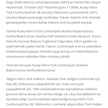
Dizgi-Grafik Bölümü uzmanlarımızdan Mihrican Fenerci’den oluşan
heyetimizle, 15 Kasım 2021 Pazartesi günü 11.00’de,
Kuzey Kıbrıs
Türk Cumhuriyeti’nin 38. Kuruluş Yıldönümü çerçevesinde, KKTC
İstanbul Başkonsolosluğu tarafından Taksim Atatürk Anıtı önünde
gerçekleştirilen törene katılıp Atatürk Anıtı’na çelenk koyduk.
Törene Kuzey Kıbrıs Türk Cumhuriyeti İstanbul Başkonsolosu
Seniha Birand Çınar, İstanbul Vali Yardımcısı Özlem Bozkurt, 3’üncü
Kolordu Kurmay Başkanı Tuğamiral Tolga Genç, Kıbrıs gazileri ve
çeşitli dernek üyeleri katıldı. Taksim Cumhuriyet Anıtı’na çelenklerin
bırakılmasıyla başlayan törende saygı duruşu ve İstiklal Marşı’nın
okunmasının ardından Kıbrıs marşları çalındı.
Törende konuşan Kuzey Kıbrıs Türk Cumhuriyeti İstanbul
Başkonsolosu Seniha Birand Çınar;
“Bugün Kıbrıs Türk Halkının, Ada’daki Türk varlığını sürdürmek için,
başı dik, korkusuzca yaşayabilmek için, insan onuruyla
yaşayabilmek için, 1960 antlaşmalarından kaynaklanan haklarını
güvence altına almak için vermiş olduğu var oluş mücadelesinin en
kıymetli varlığı Cumhuriyet’iyle taçlandırdığı Kuzey Kıbrıs Türk
Cumhuriyeti’nin 38. Yıldönümü; o zamanki adıyla Kıbrıs Türk Federe