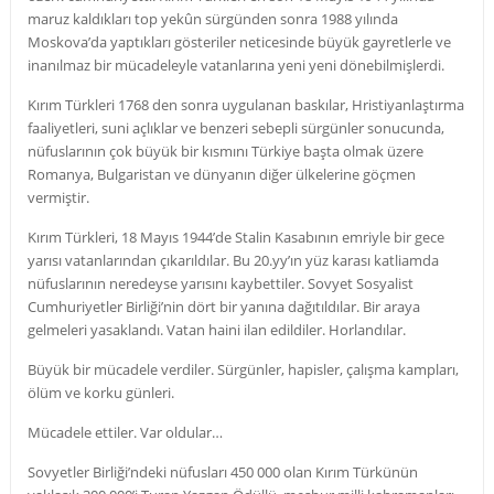
maruz kaldıkları top yekûn sürgünden sonra 1988 yılında
Moskova’da yaptıkları gösteriler neticesinde büyük gayretlerle ve
inanılmaz bir mücadeleyle vatanlarına yeni yeni dönebilmişlerdi.
Kırım Türkleri 1768 den sonra uygulanan baskılar, Hristiyanlaştırma
faaliyetleri, suni açlıklar ve benzeri sebepli sürgünler sonucunda,
nüfuslarının çok büyük bir kısmını Türkiye başta olmak üzere
Romanya, Bulgaristan ve dünyanın diğer ülkelerine göçmen
vermiştir.
Kırım Türkleri, 18 Mayıs 1944’de Stalin Kasabının emriyle bir gece
yarısı vatanlarından çıkarıldılar. Bu 20.yy’ın yüz karası katliamda
nüfuslarının neredeyse yarısını kaybettiler. Sovyet Sosyalist
Cumhuriyetler Birliği’nin dört bir yanına dağıtıldılar. Bir araya
gelmeleri yasaklandı. Vatan haini ilan edildiler. Horlandılar.
Büyük bir mücadele verdiler. Sürgünler, hapisler, çalışma kampları,
ölüm ve korku günleri.
Mücadele ettiler. Var oldular…
Sovyetler Birliği’ndeki nüfusları 450 000 olan Kırım Türkünün