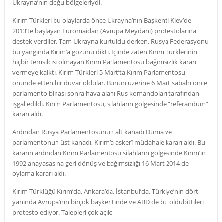
Ukrayna’nın doğu bölgeleriydi.
Kırım Türkleri bu olaylarda önce Ukrayna’nın Başkenti Kiev’de
2013’te başlayan Euromaidan (Avrupa Meydanı) protestolarına
destek verdiler. Tam Ukrayna kurtuldu derken, Rusya Federasyonu
bu yangında Kırım’a gözünü dikti. İçinde zaten Kırım Türklerinin
hiçbir temsilcisi olmayan Kırım Parlamentosu bağımsızlık kararı
vermeye kalktı. Kırım Türkleri 5 Mart’ta Kırım Parlamentosu
önünde etten bir duvar oldular. Bunun üzerine 6 Mart sabahı önce
parlamento binası sonra hava alanı Rus komandoları tarafından
işgal edildi. Kırım Parlamentosu, silahların gölgesinde “referandum”
kararı aldı.
Ardından Rusya Parlamentosunun alt kanadı Duma ve
parlamentonun üst kanadı, Kırım’a askerî müdahale kararı aldı. Bu
kararın ardından Kırım Parlamentosu silahların gölgesinde Kırım’ın
1992 anayasasına geri dönüş ve bağımsızlığı 16 Mart 2014 de
oylama kararı aldı.
Kırım Türklüğü Kırım’da, Ankara’da, İstanbul’da, Türkiye’nin dört
yanında Avrupa’nın birçok başkentinde ve ABD de bu oldubittileri
protesto ediyor. Talepleri çok açık: