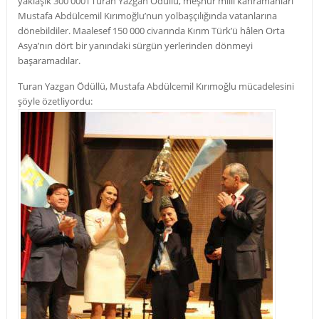
yaklaşık 300 000’i Turan Yazgan Ödüllü, meşhur milli kahramanları
Mustafa Abdülcemil Kırımoğlu’nun yolbaşçılığında vatanlarına
dönebildiler. Maalesef 150 000 civarında Kırım Türk’ü hâlen Orta
Asya’nın dört bir yanındaki sürgün yerlerinden dönmeyi
başaramadılar.
Turan Yazgan Ödüllü, Mustafa Abdülcemil Kırımoğlu mücadelesini
şöyle özetliyordu: