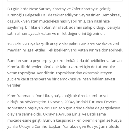
Bu günlerde Neşe Sarısoy Karatay ve Zafer Karatay’ın çektiği
Kırımoğlu Belgeseli TRT de tekrar ediliyor. Seyretsinler. Demokrasi,
özgürlük ve vatan mücadelesi nasıl yapılırmış, can nasıl hiçe
sayılırmış, bir fikirleri olur. Bir ufacık adamın sahip olduğu, parayla
satın alınamayacak vatan ve millet değerlerini öğrenirler.
1988 de SSCB ye karşı ilk ateşi onlar yaktı. Günlerce Moskova kızıl
meydanını işgal ettiler. Tek istekleri vardı vatan Kırım’a dönebilmek.
Bundan sonra peyderpey çok zor imkânlarla dönebildiler vatanları
Kırım’a. İlk dönenler büyük bir fakr u zaruret için de tutundular
vatan toprağına. Kendilerini topraklarından çıkarmak isteyen
güçlere karşı cansiperane bir demokrasi ve insan hakları savaşı
verdiler.
Kırım Yarımadası’nın Ukrayna’ya bağlı bir özerk cumhuriyet
olduğunu söylemiştim. Ukrayna, 2004 yılındaki Turuncu Devrim
sonrasında başlayan 2013 ün son günlerinde daha da gerginleşen
olaylara sahne oldu. Ukrayna Avrupa Birliği ve Batılılaşma
mücadelesine girişti. Bunun karşısındaki en önemli engel ise Rusya
yanlısı Ukrayna Cumhurbaşkanı Yanukoviç ve Rus yoğun nüfuslu