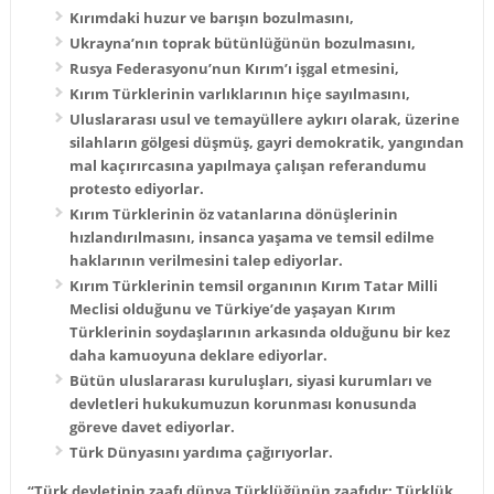
Kırımdaki huzur ve barışın bozulmasını,
Ukrayna’nın toprak bütünlüğünün bozulmasını,
Rusya Federasyonu’nun Kırım’ı işgal etmesini,
Kırım Türklerinin varlıklarının hiçe sayılmasını,
Uluslararası usul ve temayüllere aykırı olarak, üzerine
silahların gölgesi düşmüş, gayri demokratik, yangından
mal kaçırırcasına yapılmaya çalışan referandumu
protesto ediyorlar.
Kırım Türklerinin öz vatanlarına dönüşlerinin
hızlandırılmasını, insanca yaşama ve temsil edilme
haklarının verilmesini talep ediyorlar.
Kırım Türklerinin temsil organının Kırım Tatar Milli
Meclisi olduğunu ve Türkiye’de yaşayan Kırım
Türklerinin soydaşlarının arkasında olduğunu bir kez
daha kamuoyuna deklare ediyorlar.
Bütün uluslararası kuruluşları, siyasi kurumları ve
devletleri hukukumuzun korunması konusunda
göreve davet ediyorlar.
Türk Dünyasını yardıma çağırıyorlar.
“Türk devletinin zaafı dünya Türklüğünün zaafıdır; Türklük