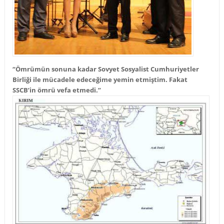
“Ömrümün sonuna kadar Sovyet Sosyalist Cumhuriyetler
Birliği ile mücadele edeceğime yemin etmiştim. Fakat
SSCB’in ömrü vefa etmedi.”