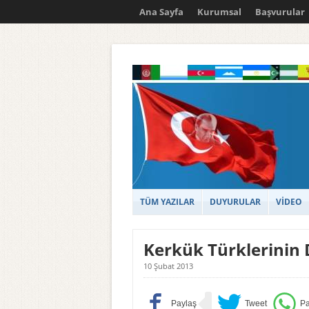
Ana Sayfa
Kurumsal
Başvurular
TÜM YAZILAR
DUYURULAR
VİDEO
Kerkük Türklerinin 
10 Şubat 2013