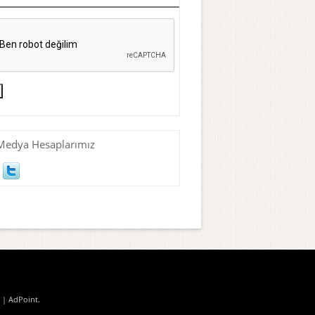
Medya Hesaplarımız
| AdPoint
.