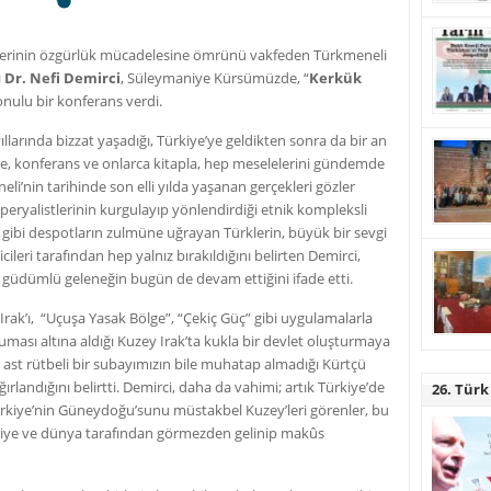
lerinin özgürlük mücadelesine ömrünü vakfeden Türkmeneli
ı
Dr. Nefi Demirci
, Süleymaniye Kürsümüzde, “
Kerkük
onulu bir konferans verdi.
llarında bizzat yaşadığı, Türkiye’ye geldikten sonra da bir an
le, konferans ve onlarca kitapla, hep meselelerini gündemde
li’nin tarihinde son elli yılda yaşanan gerçekleri gözler
peryalistlerinin kurgulayıp yönlendirdiği etnik kompleksli
ibi despotların zulmüne uğrayan Türklerin, büyük bir sevgi
ileri tarafından hep yalnız bırakıldığını belirten Demirci,
 güdümlü geleneğin bugün de devam ettiğini ifade etti.
Irak’ı, “Uçuşa Yasak Bölge”, “Çekiç Güç” gibi uygulamalarla
ması altına aldığı Kuzey Irak’ta kukla bir devlet oluşturmaya
r, ast rütbeli bir subayımızın bile muhatap almadığı Kürtçü
ırlandığını belirtti. Demirci, daha da vahimi; artık Türkiye’de
26. Türk
ürkiye’nin Güneydoğu’sunu müstakbel Kuzey’leri görenler, bu
rkiye ve dünya tarafından görmezden gelinip makûs