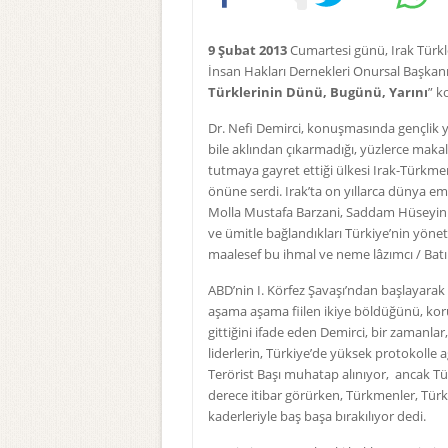
9 Şubat 2013
Cumartesi günü, Irak Türk
İnsan Hakları Dernekleri Onursal Başkan
Türklerinin Dünü, Bugünü, Yarını
” k
Dr. Nefi Demirci, konuşmasında gençlik yı
bile aklından çıkarmadığı, yüzlerce maka
tutmaya gayret ettiği ülkesi Irak-Türkmene
önüne serdi. Irak’ta on yıllarca dünya em
Molla Mustafa Barzani, Saddam Hüseyin g
ve ümitle bağlandıkları Türkiye’nin yönetic
maalesef bu ihmal ve neme lâzımcı / Batı
ABD’nin I. Körfez Şavaşı’ndan başlayarak 
aşama aşama fiilen ikiye böldüğünü, koru
gittiğini ifade eden Demirci, bir zamanla
liderlerin, Türkiye’de yüksek protokolle ağ
Terörist Başı muhatap alınıyor, ancak T
derece itibar görürken, Türkmenler, Tü
kaderleriyle baş başa bırakılıyor dedi.