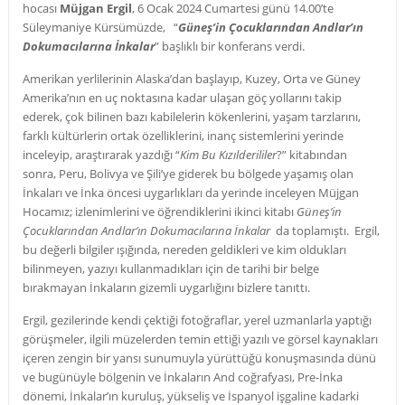
hocası
Müjgan Ergil
,
6 Ocak 2024 Cumartesi günü 14.00’te
Süleymaniye Kürsümüzde, “
Güneş’in Çocuklarından Andlar’ın
Dokumacılarına İnkalar
” başlıklı bir konferans verdi.
Amerikan yerlilerinin Alaska’dan başlayıp, Kuzey, Orta ve Güney
Amerika’nın en uç noktasına kadar ulaşan göç yollarını takip
ederek, çok bilinen bazı kabilelerin kökenlerini, yaşam tarzlarını,
farklı kültürlerin ortak özelliklerini, inanç sistemlerini yerinde
inceleyip, araştırarak yazdığı “
Kim Bu Kızılderililer
?” kitabından
sonra, Peru, Bolivya ve Şili’ye giderek bu bölgede yaşamış olan
İnkaları ve İnka öncesi uygarlıkları da yerinde inceleyen Müjgan
Hocamız; izlenimlerini ve öğrendiklerini ikinci kitabı
Güneş’in
Çocuklarından Andlar’ın Dokumacılarına İnkalar
da toplamıştı. Ergil,
bu değerli bilgiler ışığında, nereden geldikleri ve kim oldukları
bilinmeyen, yazıyı kullanmadıkları için de tarihi bir belge
bırakmayan İnkaların gizemli uygarlığını bizlere tanıttı.
Ergil, gezilerinde kendi çektiği fotoğraflar, yerel uzmanlarla yaptığı
görüşmeler, ilgili müzelerden temin ettiği yazılı ve görsel kaynakları
içeren zengin bir yansı sunumuyla yürüttüğü konuşmasında dünü
ve bugünüyle bölgenin ve İnkaların And coğrafyası, Pre-İnka
dönemi, İnkalar’ın kuruluş, yükseliş ve İspanyol işgaline kadarki