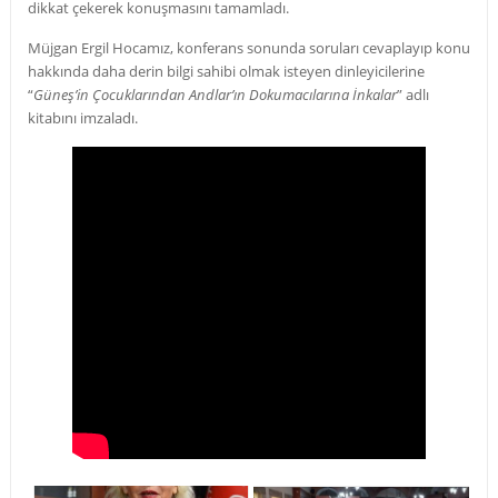
dikkat çekerek konuşmasını tamamladı.
Müjgan Ergil Hocamız, konferans sonunda soruları cevaplayıp konu
hakkında daha derin bilgi sahibi olmak isteyen dinleyicilerine
“
Güneş’in Çocuklarından Andlar’ın Dokumacılarına İnkalar
” adlı
kitabını imzaladı.