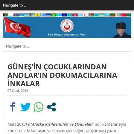
GÜNEŞ’İN ÇOCUKLARINDAN
ANDLAR’IN DOKUMACILARINA
İNKALAR
07 Ocak 2024
Mart 2015’te “
Alaska Kızılderilileri ve Efsaneleri
” adlı konferansıyla
kürsümüzde konuşan vakfımızın çok değerli araştırmacı yazar