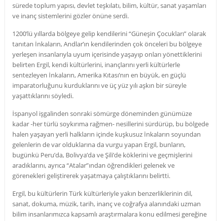
sürede toplum yapısı, devlet teşkılatı, bilim, kültür, sanat yaşamları
ve inanç sistemlerini gözler önüne serdi.
1200’lü yıllarda bölgeye gelip kendilerini “Güneşin Çocukları” olarak
tanıtan İnkaların, Andlar’ın kendilerinden çok önceleri bu bölgeye
yerleşen insanlarıyla uyum içerisinde yaşayıp onları yönettiklerini
belirten Ergil, kendi kültürlerini, inançlarını yerli kültürlerle
sentezleyen İnkaların, Amerika Kıtası’nın en büyük, en güçlü
imparatorluğunu kurduklarını ve üç yüz yılı aşkın bir süreyle
yaşattıklarını söyledi.
İspanyol işgalinden sonraki sömürge döneminden günümüze
kadar -her türlü soykırıma rağmen- nesillerini sürdürüp, bu bölgede
halen yaşayan yerli halkların içinde kuşkusuz İnkaların soyundan
gelenlerin de var olduklarına da vurgu yapan Ergil, bunların,
bugünkü Peru’da, Bolivya’da ve Şili’de köklerini ve geçmişlerini
aradıklarını, ayrıca “Atalar”ından öğrendikleri gelenek ve
görenekleri geliştirerek yaşatmaya çalıştıklarını belirtti.
Ergil, bu kültürlerin Türk kültürleriyle yakın benzerliklerinin dil,
sanat, dokuma, müzik, tarih, inanç ve coğrafya alanındaki uzman
bilim insanlarımızca kapsamlı araştırmalara konu edilmesi gereğine