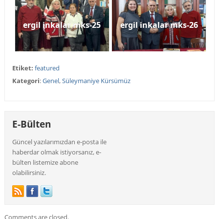
ergil inkalar mks-25
ergil inkalar mks-26
Etiket:
featured
Kategori
:
Genel
,
Süleymaniye Kürsümüz
E-Bülten
Güncel yazılarımızdan e-posta ile
haberdar olmak istiyorsanız, e-
bülten listemize abone
olabilirsiniz.
Comments are closed.