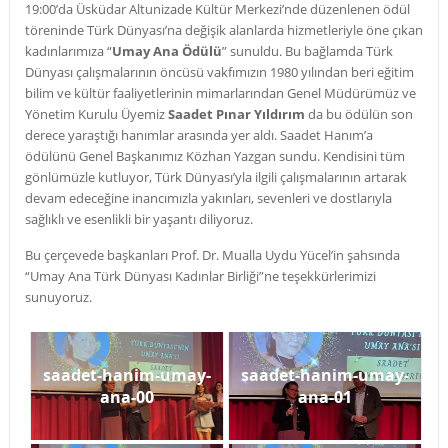
19:00’da Üsküdar Altunizade Kültür Merkezi’nde düzenlenen ödül
töreninde Türk Dünyası’na değişik alanlarda hizmetleriyle öne çıkan
kadınlarımıza “
Umay Ana Ödülü
” sunuldu. Bu bağlamda Türk
Dünyası çalışmalarının öncüsü vakfımızın 1980 yılından beri eğitim
bilim ve kültür faaliyetlerinin mimarlarından Genel Müdürümüz ve
Yönetim Kurulu Üyemiz
Saadet Pınar Yıldırım
da bu ödülün son
derece yaraştığı hanımlar arasında yer aldı. Saadet Hanım’a
ödülünü Genel Başkanımız Közhan Yazgan sundu. Kendisini tüm
gönlümüzle kutluyor, Türk Dünyası’yla ilgili çalışmalarının artarak
devam edeceğine inancımızla yakınları, sevenleri ve dostlarıyla
sağlıklı ve esenlikli bir yaşantı diliyoruz.
Bu çerçevede başkanları Prof. Dr. Mualla Uydu Yücel’in şahsında
“Umay Ana Türk Dünyası Kadınlar Birliği”ne teşekkürlerimizi
sunuyoruz.
saadet-hanim-umay-
saadet-hanim-umay-
ana-00
ana-01