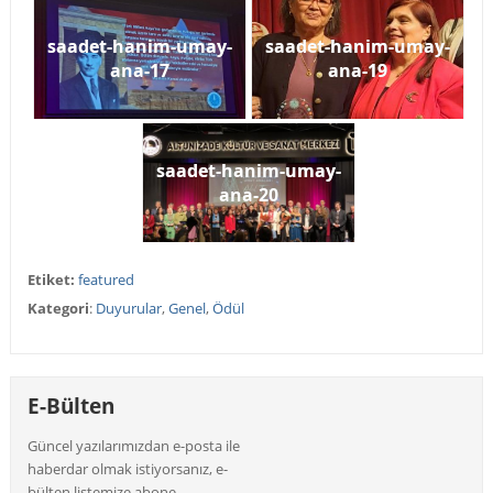
saadet-hanim-umay-
saadet-hanim-umay-
ana-17
ana-19
saadet-hanim-umay-
ana-20
Etiket:
featured
Kategori
:
Duyurular
,
Genel
,
Ödül
E-Bülten
Güncel yazılarımızdan e-posta ile
haberdar olmak istiyorsanız, e-
bülten listemize abone