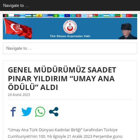
GENEL MÜDÜRÜMÜZ SAADET
PINAR YILDIRIM “UMAY ANA
ÖDÜLÜ” ALDI
24 Aralık 2023
“Umay Ana Türk Dünyası Kadınlar Birliği” tarafından Türkiye
Cumhuriyeti’nin 100. Yılı ilgisiyle 21 Aralık 2023 Perşembe günü