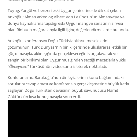
Tuyug, Yargöl ve benzeri eski Uygur şehirlerine de dikkat çeken
Arıkoğlu; Alman arkeolog Albert Von Le Coq’un’un Almanya’ya ve
dünya kaynaklarına taşıdığı eski Uygur inanç ve sanatının zirvesi
olan Binbuda mağaralarıyla ilgili ilginç değerlendirmelerde bulundu.
Arıkoğlu, konferansını Doğu Türkistanlıların meselelerini
çözümünün, Türk Dünyası’nın birlik içerisinde uluslararası etkili bir
güç olmasıyla, aklın ışığında gerçekleşeceğini vurgulayarak ve
zengin bir birikimi olan Uygur müziğinden seçtiği mecazlarla yüklü
“
Ölmeymen
” türküsünün videosunu izleterek noktaladı.
Konferansımız Barakoğlu’nun dinleyicilerinin konu bağlamındaki
sorularını cevaplaması ve konferansın gerçekleşmesine büyük katkı
sağlayan Doğu Türkistan davasının büyük savunucusu Hamit
Göktürk’ün kısa konuşmasıyla sona erdi.