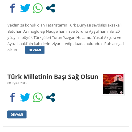
Vakfımıza konuk olan Tataristan’ın Türk Dünyası sevdalısı aksakalı
Batuhan Azimoğlu eşi Naciye hanım ve torunu Aygül hanımla, 20
yüzyılın büyük Türkçüleri Turan Yazgan Hocamız, Yusuf Akçura ve
Ayaz İshaki’nin kabirlerini ziyaret edip duada bulunduk. Ruhları şad
olsun….
DEVAMI
Türk Milletinin Başı Sağ Olsun
08 Eylül 2015
DEVAMI