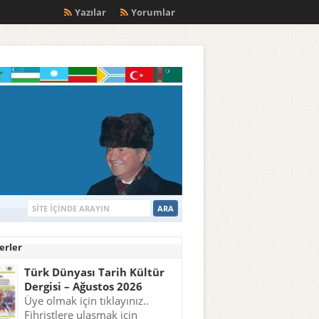
m
Yazılar
Yorumlar
erler
Türk Dünyası Tarih Kültür
Dergisi – Ağustos 2026
Üye olmak için tıklayınız..
Fihristlere ulaşmak için