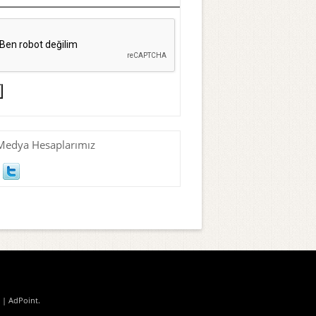
Medya Hesaplarımız
| AdPoint
.