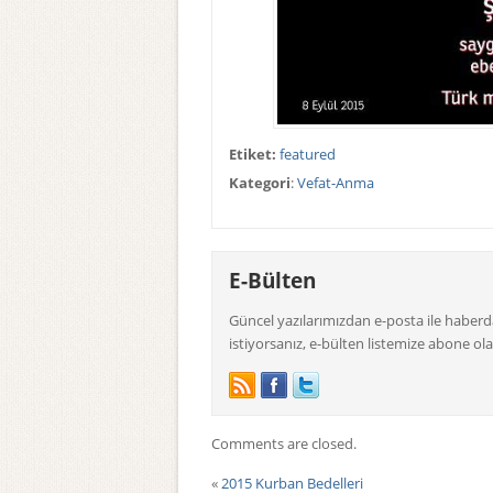
Etiket:
featured
Kategori
:
Vefat-Anma
E-Bülten
Güncel yazılarımızdan e-posta ile haber
istiyorsanız, e-bülten listemize abone olab
Comments are closed.
«
2015 Kurban Bedelleri