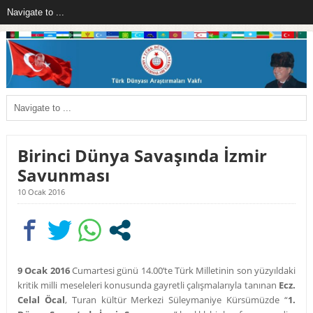
Birinci Dünya Savaşında İzmir
Savunması
10 Ocak 2016
9 Ocak 2016
Cumartesi günü 14.00’te Türk Milletinin son yüzyıldaki
kritik milli meseleleri konusunda gayretli çalışmalarıyla tanınan
Ecz.
Celal Öcal
, Turan kültür Merkezi Süleymaniye Kürsümüzde “
1.