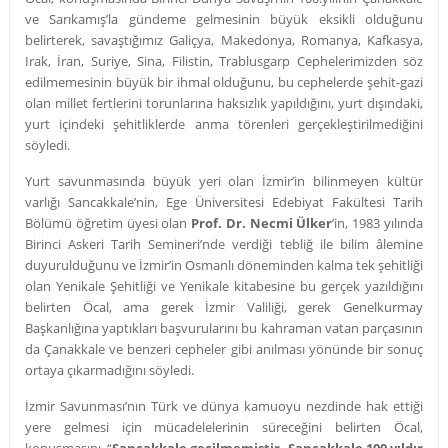
ve Sarıkamış’la gündeme gelmesinin büyük eksikli olduğunu
belirterek, savaştığımız Galiçya, Makedonya, Romanya, Kafkasya,
Irak, İran, Suriye, Sina, Filistin, Trablusgarp Cephelerimizden söz
edilmemesinin büyük bir ihmal olduğunu, bu cephelerde şehit-gazi
olan millet fertlerini torunlarına haksızlık yapıldığını, yurt dışındaki,
yurt içindeki şehitliklerde anma törenleri gerçekleştirilmediğini
söyledi.
Yurt savunmasında büyük yeri olan İzmir’in bilinmeyen kültür
varlığı Sancakkale’nin, Ege Üniversitesi Edebiyat Fakültesi Tarih
Bölümü öğretim üyesi olan
Prof. Dr. Necmi Ülker
’in, 1983 yılında
Birinci Askeri Tarih Semineri’nde verdiği tebliğ ile bilim âlemine
duyurulduğunu ve İzmir’in Osmanlı döneminden kalma tek şehitliği
olan Yenikale Şehitliği ve Yenikale kitabesine bu gerçek yazıldığını
belirten Öcal, ama gerek İzmir Valiliği, gerek Genelkurmay
Başkanlığına yaptıkları başvurularını bu kahraman vatan parçasının
da Çanakkale ve benzeri cepheler gibi anılması yönünde bir sonuç
ortaya çıkarmadığını söyledi.
İzmir Savunması’nın Türk ve dünya kamuoyu nezdinde hak ettiği
yere gelmesi için mücadelelerinin süreceğini belirten Öcal,
konuşmasını, “
Sancakkale geçilmemiştir, Sancakkale 100 yıldır