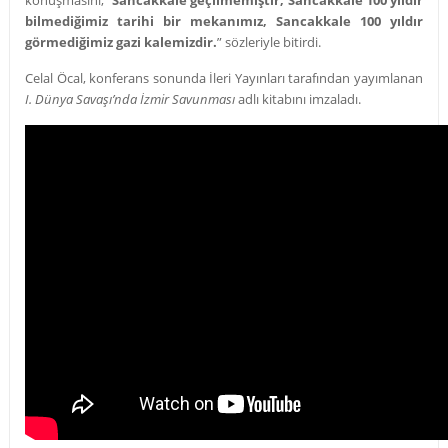
bilmediğimiz tarihi bir mekanımız, Sancakkale 100 yıldır
görmediğimiz gazi kalemizdir.
” sözleriyle bitirdi.
Celal Öcal, konferans sonunda İleri Yayınları tarafından yayımlanan
I. Dünya Savaşı’nda İzmir Savunması
adlı kitabını imzaladı.