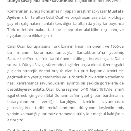
Dünya Şavaşı’nda İzmir Savunması
” başlıklı bir konferans verdi.
Konferansın sunuş konuşmasını yapan araştırmacı-yazar
Mustafa
Aydemir
, bir taraftan Celal Öcal’ı ve birçok aşamasına tanık olduğu
gayretli çalışmalarını anlatırken, diğer taraftan da yüzyıllar boyunca
Türk milletinin makus talihine sebep olan akıl-bilim dışı inanç ve
uygulamalara dikkat çekti.
Celal Öcal, konuşmasına Türk İzmir’in limanının önemi ve 1656’da
bu limanın korunması amacıyla Sancakburnu’na yapılmış
Sancakkale/Yenikale’nin tarihi önemini dile getirerek başladı. Daha
sonra 1. Dünya Savaşı sürecinde, İngilizler başta olmak üzere işgalci
güçlerin stratejik önemi büyük olan bu yurt kapısını/ İzmir’i ele
geçirmek için yaptığı taarruzları ve Türk ordu birliklerinin vatanlarını
nasıl kahramanca savunduklarını ayrıntılı bir şekilde görsellerle de
destekleyerek anlattı. Öcal, buna rağmen 5-10 Mart 1915’de İzmir’i
işgal etmek için gelen İtilaf Donanması’nın yaptığı bombardımanın,
bataryalarımızın verdiği karşılığın, İzmir’in savunmasını
gerçekleştiren tarihi mekânlarımızın, dünyanın keşfedilmemiş
yerinin kalmadığı günümüz ortamında 100 yıldır meçhul kaldığının
altını çizdi.
Öcal; konuşmasında Birinci Dünya Savaşı’nın 100.yılının Çanakkale