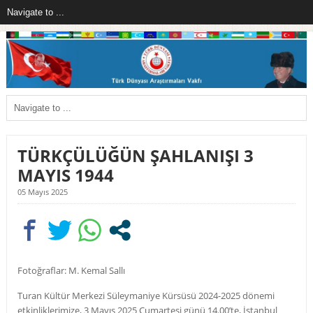
TÜRKÇÜLÜĞÜN ŞAHLANIŞI 3
MAYIS 1944
05 Mayıs 2025
Fotoğraflar: M. Kemal Sallı
Turan Kültür Merkezi Süleymaniye Kürsüsü 2024-2025 dönemi
etkinliklerimize, 3 Mayıs 2025 Cumartesi günü 14.00’te, İstanbul