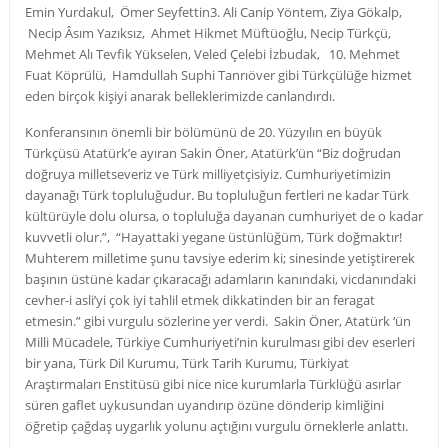
Emin Yurdakul, Ömer Seyfettin3. Ali Canip Yöntem, Ziya Gökalp,
Necip Âsım Yazıksız, Ahmet Hikmet Müftüoğlu, Necip Türkçü,
Mehmet Alı Tevfik Yükselen, Veled Çelebi İzbudak, 10. Mehmet
Fuat Köprülü, Hamdullah Suphi Tanrıöver gibi Türkçülüğe hizmet
eden birçok kişiyi anarak belleklerimizde canlandırdı.
Konferansının önemli bir bölümünü de 20. Yüzyılın en büyük
Türkçüsü Atatürk’e ayıran Sakin Öner, Atatürk’ün “Biz doğrudan
doğruya milletseveriz ve Türk milliyetçisiyiz. Cumhuriyetimizin
dayanağı Türk topluluğudur. Bu topluluğun fertleri ne kadar Türk
kültürüyle dolu olursa, o topluluğa dayanan cumhuriyet de o kadar
kuvvetli olur.”, “Hayattaki yegane üstünlüğüm, Türk doğmaktır!
Muhterem milletime şunu tavsiye ederim ki; sinesinde yetiştirerek
başının üstüne kadar çıkaracağı adamların kanındaki, vicdanındaki
cevher-i asli’yi çok iyi tahlil etmek dikkatinden bir an feragat
etmesin.” gibi vurgulu sözlerine yer verdi. Sakin Öner, Atatürk ‘ün
Milli Mücadele, Türkiye Cumhuriyeti’nin kurulması gibi dev eserleri
bir yana, Türk Dil Kurumu, Türk Tarih Kurumu, Türkiyat
Araştırmaları Enstitüsü gibi nice nice kurumlarla Türklüğü asırlar
süren gaflet uykusundan uyandırıp özüne dönderip kimliğini
öğretip çağdaş uygarlık yolunu açtığını vurgulu örneklerle anlattı.