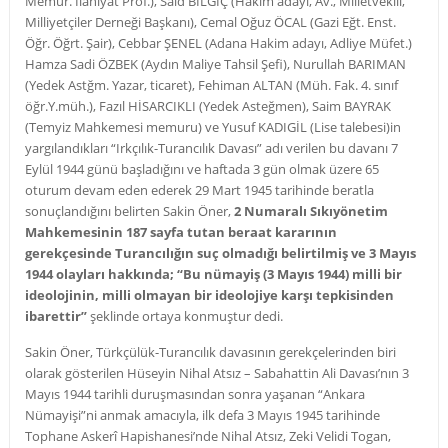
Memur. İlahiyat Prof.), Said BİLGİÇ (Hakim adayı, Av., Milletvekili,
Milliyetçiler Derneği Başkanı), Cemal Oğuz ÖCAL (Gazi Eğt. Enst.
Öğr. Öğrt. Şair), Cebbar ŞENEL (Adana Hakim adayı, Adliye Müfet.)
Hamza Sadi ÖZBEK (Aydın Maliye Tahsil Şefi), Nurullah BARIMAN
(Yedek Astğm. Yazar, ticaret), Fehiman ALTAN (Müh. Fak. 4. sınıf
öğr.Y.müh.), Fazıl HİSARCIKLI (Yedek Asteğmen), Saim BAYRAK
(Temyiz Mahkemesi memuru) ve Yusuf KADIGİL (Lise talebesi)in
yargılandıkları “Irkçılık-Turancılık Davası” adı verilen bu davanı 7
Eylül 1944 günü başladığını ve haftada 3 gün olmak üzere 65
oturum devam eden ederek 29 Mart 1945 tarihinde beratla
sonuçlandığını belirten Sakin Öner,
2 Numaralı Sıkıyönetim
Mahkemesinin 187 sayfa tutan beraat kararının
gerekçesinde Turancılığın suç olmadığı belirtilmiş ve 3 Mayıs
1944 olayları hakkında; “Bu nümayiş (3 Mayıs 1944) milli bir
ideolojinin, milli olmayan bir ideolojiye karşı tepkisinden
ibarettir”
şeklinde ortaya konmuştur dedi.
Sakin Öner, Türkçülük-Turancılık davasının gerekçelerinden biri
olarak gösterilen Hüseyin Nihal Atsız – Sabahattin Ali Davası’nın 3
Mayıs 1944 tarihli duruşmasından sonra yaşanan “Ankara
Nümayişi”ni anmak amacıyla, ilk defa 3 Mayıs 1945 tarihinde
Tophane Askerî Hapishanesi’nde Nihal Atsız, Zeki Velidi Togan,