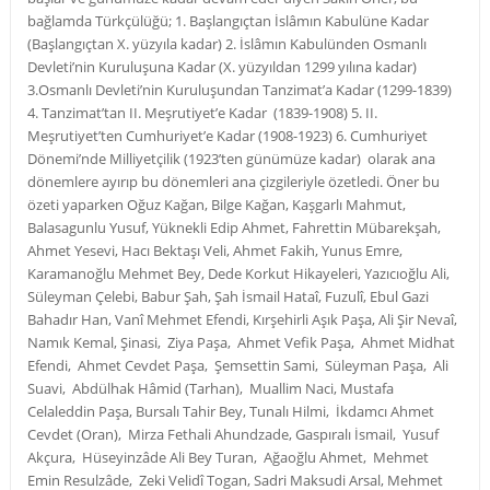
bağlamda Türkçülüğü; 1. Başlangıçtan İslâmın Kabulüne Kadar
(Başlangıçtan X. yüzyıla kadar) 2. İslâmın Kabulünden Osmanlı
Devleti’nin Kuruluşuna Kadar (X. yüzyıldan 1299 yılına kadar)
3.Osmanlı Devleti’nin Kuruluşundan Tanzimat’a Kadar (1299-1839)
4. Tanzimat’tan II. Meşrutiyet’e Kadar (1839-1908) 5. II.
Meşrutiyet’ten Cumhuriyet’e Kadar (1908-1923) 6. Cumhuriyet
Dönemi’nde Milliyetçilik (1923’ten günümüze kadar) olarak ana
dönemlere ayırıp bu dönemleri ana çizgileriyle özetledi. Öner bu
özeti yaparken Oğuz Kağan, Bilge Kağan, Kaşgarlı Mahmut,
Balasagunlu Yusuf, Yüknekli Edip Ahmet, Fahrettin Mübarekşah,
Ahmet Yesevi, Hacı Bektaşı Veli, Ahmet Fakih, Yunus Emre,
Karamanoğlu Mehmet Bey, Dede Korkut Hikayeleri, Yazıcıoğlu Ali,
Süleyman Çelebi, Babur Şah, Şah İsmail Hataî, Fuzulî, Ebul Gazi
Bahadır Han, Vanî Mehmet Efendi, Kırşehirli Aşık Paşa, Ali Şir Nevaî,
Namık Kemal, Şinasi, Ziya Paşa, Ahmet Vefik Paşa, Ahmet Midhat
Efendi, Ahmet Cevdet Paşa, Şemsettin Sami, Süleyman Paşa, Ali
Suavi, Abdülhak Hâmid (Tarhan), Muallim Naci, Mustafa
Celaleddin Paşa, Bursalı Tahir Bey, Tunalı Hilmi, İkdamcı Ahmet
Cevdet (Oran), Mirza Fethali Ahundzade, Gaspıralı İsmail, Yusuf
Akçura, Hüseyinzâde Ali Bey Turan, Ağaoğlu Ahmet, Mehmet
Emin Resulzâde, Zeki Velidî Togan, Sadri Maksudi Arsal, Mehmet