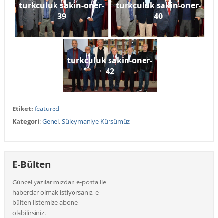
turkculuk sakin-oner-
turkculuk sakin-oner-
39
40
turkculuk sakin-oner-
42
Etiket:
featured
Kategori
:
Genel
,
Süleymaniye Kürsümüz
E-Bülten
Güncel yazılarımızdan e-posta ile
haberdar olmak istiyorsanız, e-
bülten listemize abone
olabilirsiniz.