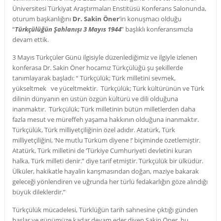
Üniversitesi Türkiyat Araştırmaları Enstitüsü Konferans Salonunda,
oturum başkanlığını
Dr. Sakin Öner
’in konuşmacı olduğu
“
Türkçülüğün Şahlanışı 3 Mayıs 1944
” başlıklı konferansımızla
devam ettik.
3 Mayıs Türkçüler Günü ilgisiyle düzenlediğimiz ve ilgiyle izlenen
konferasa Dr. Sakin Öner hocamız Türkçülüğü şu şekillerde
tanımlayarak başladı: “ Türkçülük; Türk milletini sevmek,
yükseltmek ve yüceltmektir. Türkçülük; Türk kültürünün ve Türk
dilinin dünyanın en üstün özgün kültürü ve dili olduğuna
inanmaktır. Türkçülük; Türk milletinin bütün milletlerden daha
fazla mesut ve müreffeh yaşama hakkının olduğuna inanmaktır.
Türkçülük, Türk milliyetçiliğinin özel adıdır. Atatürk, Türk
milliyetçiliğini, ‘Ne mutlu Türküm diyene !’ biçiminde özetlemiştir.
Atatürk, Türk milletini de ‘Türkiye Cumhuriyeti devletini kuran
halka, Türk milleti denir.” diye tarif etmiştir. Türkçülük bir ülküdür.
Ülküler, hakikatle hayalin karışmasından doğan, maziye bakarak
geleceği yönlendiren ve uğrunda her türlü fedakarlığın göze alındığı
büyük dileklerdir.”
Türkçülük mücadelesi, Türklüğün tarih sahnesine çıktığı günden
başlar ve günümüze kadar devam eder diyen Sakin Öner, bu