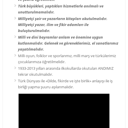
Türk büyükleri, yaptıkları hizmetlerle anılmalı ve
unutturulmamalıdır.
Milliyetçi şair ve yazarların kitapları okutulmalıdır.
Milliyetçi yazar, ilim ve fikir adamları ile
buluşturulmalıdır.
Milli ve dini bayramlar anlam ve önemine uygun
kutlanmalıdır. Gelenek ve göreneklerimiz, el sanatlarımız
yaşatılmalıdır.
Milli oyun, folklor ve sporlarımız, milli marş ve türkülerimiz
çocuklarımıza öğretilmelidir.
1933-2013 yılları arasında ilkokullarda okutulan ANDIMIZ
tekrar okutulmalıdır.
Türk Dünyası ile «Dilde, fikirde ve işte birlik» anlayışı ile iş
birliği yapma şuuru aşılanmalıdır.