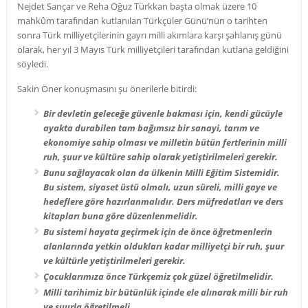
Nejdet Sançar ve Reha Oğuz Türkkan başta olmak üzere 10
mahkûm tarafından kutlanılan Türkçüler Günü’nün o tarihten
sonra Türk milliyetçilerinin gayrı milli akımlara karşı şahlanış günü
olarak, her yıl 3 Mayıs Türk milliyetçileri tarafından kutlana geldiğini
söyledi.
Sakin Öner konuşmasını şu önerilerle bitirdi:
Bir devletin geleceğe güvenle bakması için, kendi gücüyle
ayakta durabilen tam bağımsız bir sanayi, tarım ve
ekonomiye sahip olması ve milletin bütün fertlerinin milli
ruh, şuur ve kültüre sahip olarak yetiştirilmeleri gerekir.
Bunu sağlayacak olan da ülkenin Milli Eğitim Sistemidir.
Bu sistem, siyaset üstü olmalı, uzun süreli, milli gaye ve
hedeflere göre hazırlanmalıdır. Ders müfredatları ve ders
kitapları buna göre düzenlenmelidir.
Bu sistemi hayata geçirmek için de önce öğretmenlerin
alanlarında yetkin oldukları kadar milliyetçi bir ruh, şuur
ve kültürle yetiştirilmeleri gerekir.
Çocuklarımıza önce Türkçemiz çok güzel öğretilmelidir.
Milli tarihimiz bir bütünlük içinde ele alınarak milli bir ruh
ve şuurla öğretilmeli.