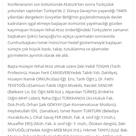
Konferansının son bölümünde Atatürk’ten sonra Türkçülük
yolundan saptırılan Türkiye’de 2. Dünya Savaşı’nın yaşandığı 1940’lı
yıllardaki dengelerin Sovyetler Birliği’nin güçlendirmesiyle devlet
kadrolarını işgal etmeye başlayan komünist yayılmacılığı gözden
kaçırmayan Hüseyin Nihal Atsız önderliğindeki Türkçülerin zamanın
başbakanı Şükrü Saraçoğlu’nu açıkça uyarmaları sonrasında
Cumhurbaşkanı İsmet İnönü’nün hedef göstermesiyle başlayan
süreçte çok büyük baskı, takip, tutuklanma ve işkenceler
görmelerini ayrıntılı olarak ele aldı.
Başta Hüseyin Nihal Atsız olmak üzere Zeki Velidi TOGAN (Tarih
Profesörü), Hasan Ferit CANSEVER(Yedek Tabib Yzb. Dahiliye),
Hüseyin Namık ORKUN (Gazi Eğt. Ens. Tarih Öğrt.), Dr. Fethi
TEVETOĞLU(Samsun-Tabib Ütğm.Mvekili), Necdet SANCAR
(Balıkesir Lis. Ed. Öğrt.Milli Küt.), Alparslan TÜRKEŞ (Erdek’te
Ütğm.MHP Lideri), Reha Oğuz TÜRKKAN(İst.Üni.Hukuk Fak.
Dok.Prof), Orhan Şaik GÖKYAY (Şair-Konservatuvar Müdürü),
Heybetullah İDİL (Sanatkar), İsmet Rasim TÜMTÜRK (Belediye
murakıbı,Av.), Cihat Savaş FER (Müh. Fak. 4. sınıf öğr.Y.müh.),
Muzaffer ERİŞ (Müh. Fak. 4. sınıf öğr. Y. müh., Ötüken dergisi), Zeki
SOFUOĞLU(Yedek Astğm.MEB Müst.Yrd.), Hikmet TANYU (İçişl. Bak.