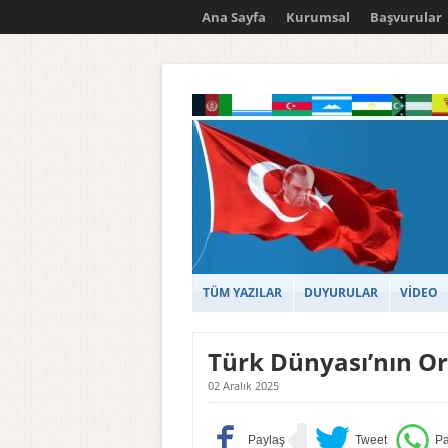
Ana Sayfa
Kurumsal
Başvurular
TÜM YAZILAR
DUYURULAR
VİDEO
Türk Dünyası’nın Ort
02 Aralık 2025