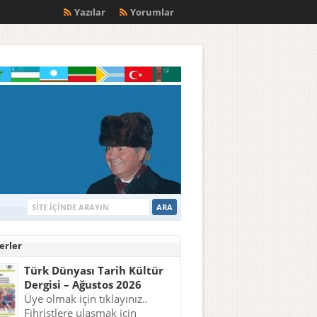
m
Yazılar
Yorumlar
erler
Türk Dünyası Tarih Kültür
Dergisi – Ağustos 2026
Üye olmak için tıklayınız..
Fihristlere ulaşmak için