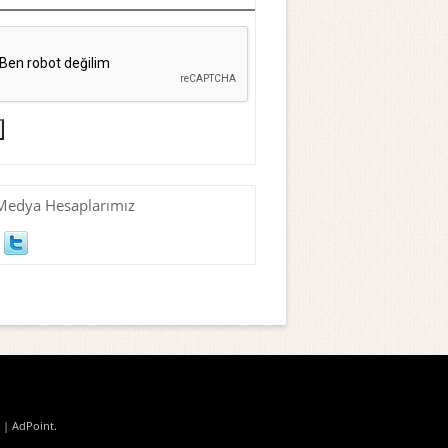
Medya Hesaplarımız
| AdPoint
.