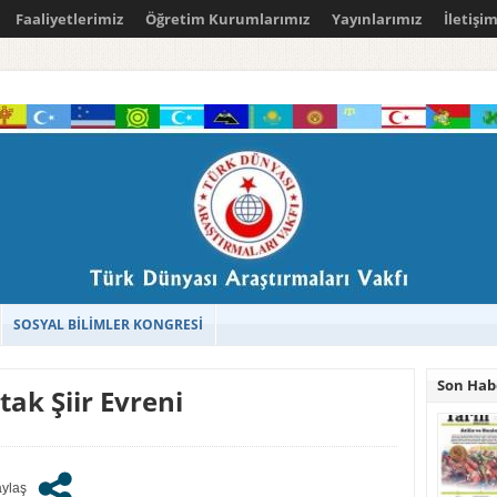
Faaliyetlerimiz
Öğretim Kurumlarımız
Yayınlarımız
İletişi
SOSYAL BİLİMLER KONGRESİ
Son Hab
ak Şiir Evreni