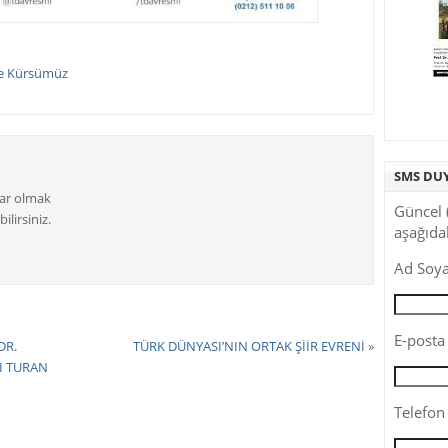
e Kürsümüz
SMS DU
dar olmak
Güncel 
ilirsiniz.
aşağıdak
Ad Soya
E-posta 
DR.
TÜRK DÜNYASI’NIN ORTAK ŞİİR EVRENİ
»
I TURAN
Telefon 