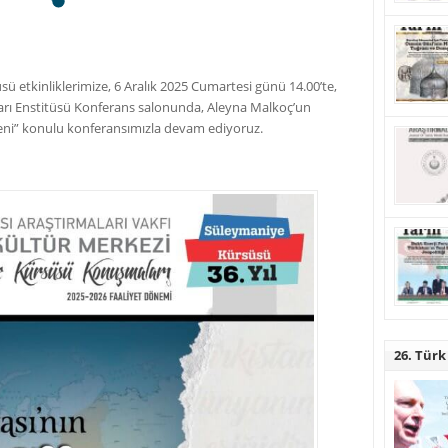
 etkinliklerimize, 6 Aralık 2025 Cumartesi günü 14.00’te,
ları Enstitüsü Konferans salonunda, Aleyna Malkoç’un
reni” konulu konferansımızla devam ediyoruz.
26. Türk