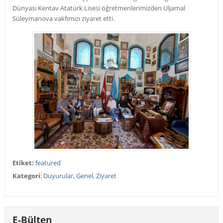
Dünyası Kentav Atatürk Lisesi öğretmenlerimizden Uljamal
Süleymanova vakfımızı ziyaret etti.
Etiket:
featured
Kategori
:
Duyurular
,
Genel
,
Ziyaret
E-Bülten