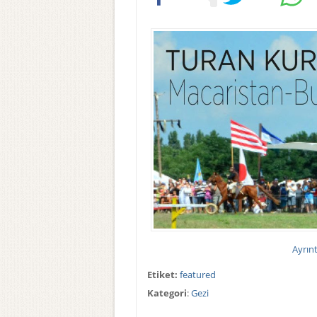
Ayrıntı
Etiket:
featured
Kategori
:
Gezi