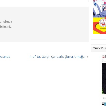
dar olmak
ilirsiniz.
Türk Dün
fyasında
Prof. Dr. Gülçin Çandarlıoğlu’na Armağan
»