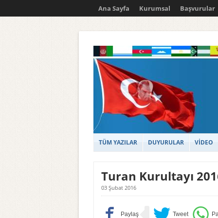
Ana Sayfa
Kurumsal
Başvurular
TÜM YAZILAR
DUYURULAR
VİDEO
Turan Kurultayı 201
03 Şubat 2016