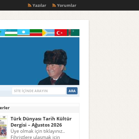
m
Yazılar
Yorumlar
erler
Türk Dünyası Tarih Kültür
Dergisi – Ağustos 2026
Üye olmak için tıklayınız..
Fihristlere ulaşmak için