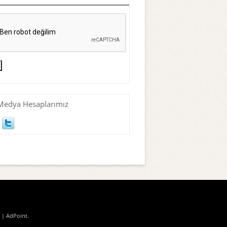
Medya Hesaplarımız
| AdPoint
.