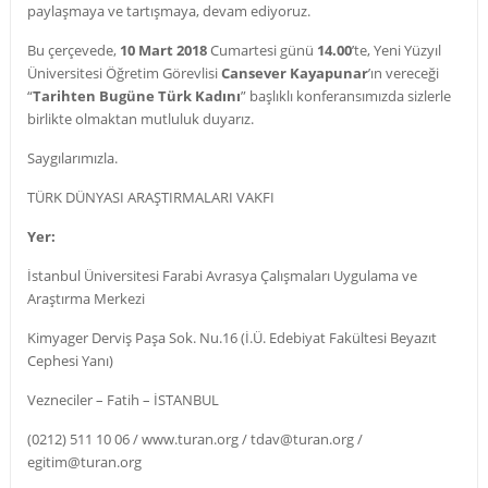
paylaşmaya ve tartışmaya, devam ediyoruz.
Bu çerçevede,
10 Mart 2018
Cumartesi günü
14.00
’te, Yeni Yüzyıl
Üniversitesi Öğretim Görevlisi
Cansever Kayapunar
’ın vereceği
“
Tarihten Bugüne Türk Kadını
” başlıklı konferansımızda sizlerle
birlikte olmaktan mutluluk duyarız.
Saygılarımızla.
TÜRK DÜNYASI ARAŞTIRMALARI VAKFI
Yer:
İstanbul Üniversitesi Farabi Avrasya Çalışmaları Uygulama ve
Araştırma Merkezi
Kimyager Derviş Paşa Sok. Nu.16 (İ.Ü. Edebiyat Fakültesi Beyazıt
Cephesi Yanı)
Vezneciler – Fatih – İSTANBUL
(0212) 511 10 06 / www.turan.org / tdav@turan.org /
egitim@turan.org