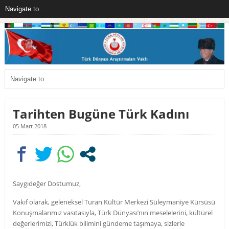
Tarihten Bugüne Türk Kadını
05 Mart 2018
Saygıdeğer Dostumuz,
Vakıf olarak, geleneksel Turan Kültür Merkezi Süleymaniye Kürsüsü
Konuşmalarımız vasıtasıyla, Türk Dünyası’nın meselelerini, kültürel
değerlerimizi, Türklük bilimini gündeme taşımaya, sizlerle