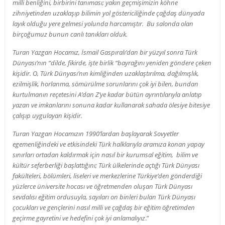
milli benliğini, birbirini tanıması; yakın geçmişimizin köhne
zihniyetinden uzaklaşıp bilimin yol göstericiliğinde çağdaş dünyada
layık olduğu yere gelmesi yolunda harcamıştır. Bu salonda olan
birçoğumuz bunun canlı tanıkları olduk.
Turan Yazgan Hocamız, İsmail Gaspıralı’dan bir yüzyıl sonra Türk
Dünyası’nın “dilde, fikirde, işte birlik “bayrağını yeniden göndere çeken
kişidir. O, Türk Dünyası’nın kimliğinden uzaklaştırılma, dağılmışlık,
ezilmişlik, horlanma, sömürülme sorunlarını çok iyi bilen, bundan
kurtulmanın reçetesini A’dan Z’ye kadar bütün ayrıntılarıyla anlatıp
yazan ve imkanlarını sonuna kadar kullanarak sahada ölesiye bitesiye
çalışıp uygulayan kişidir.
Turan Yazgan Hocamızın 1990’lardan başlayarak Sovyetler
egemenliğindeki ve etkisindeki Türk halklarıyla aramıza konan yapay
sınırları ortadan kaldırmak için nasıl bir kurumsal eğitim, bilim ve
kültür seferberliği başlattığını; Türk ülkelerinde açtığı Türk Dünyası
fakülteleri, bölümleri, liseleri ve merkezlerine Türkiye’den gönderdiği
yüzlerce üniversite hocası ve öğretmenden oluşan Türk Dünyası
sevdalısı eğitim ordusuyla, sayıları on binleri bulan Türk Dünyası
çocukları ve gençlerini nasıl milli ve çağdaş bir eğitim öğretimden
geçirme gayretini ve hedefini çok iyi anlamalıyız
.”