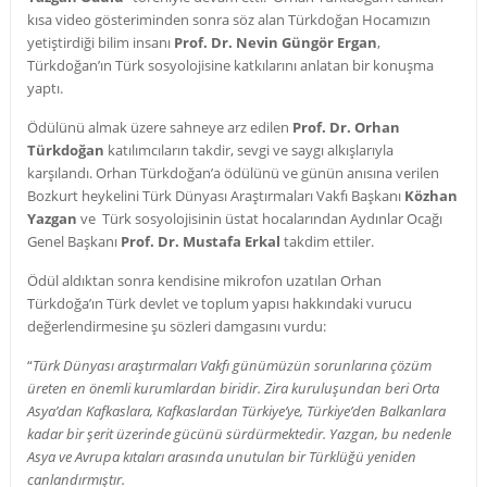
kısa video gösteriminden sonra söz alan Türkdoğan Hocamızın
yetiştirdiği bilim insanı
Prof. Dr. Nevin Güngör Ergan
,
Türkdoğan’ın Türk sosyolojisine katkılarını anlatan bir konuşma
yaptı.
Ödülünü almak üzere sahneye arz edilen
Prof. Dr. Orhan
Türkdoğan
katılımcıların takdir, sevgi ve saygı alkışlarıyla
karşılandı. Orhan Türkdoğan’a ödülünü ve günün anısına verilen
Bozkurt heykelini Türk Dünyası Araştırmaları Vakfı Başkanı
Közhan
Yazgan
ve Türk sosyolojisinin üstat hocalarından Aydınlar Ocağı
Genel Başkanı
Prof. Dr. Mustafa Erkal
takdim ettiler.
Ödül aldıktan sonra kendisine mikrofon uzatılan Orhan
Türkdoğa’ın Türk devlet ve toplum yapısı hakkındaki vurucu
değerlendirmesine şu sözleri damgasını vurdu:
“
Türk Dünyası araştırmaları Vakfı günümüzün sorunlarına çözüm
üreten en önemli kurumlardan biridir. Zira kuruluşundan beri Orta
Asya’dan Kafkaslara, Kafkaslardan Türkiye’ye, Türkiye’den Balkanlara
kadar bir şerit üzerinde gücünü sürdürmektedir. Yazgan, bu nedenle
Asya ve Avrupa kıtaları arasında unutulan bir Türklüğü yeniden
canlandırmıştır.