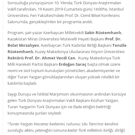
Sonsuzluğa yürüyüşünün 10. Yılında;
Türk Dünyası Araştırmaları
Vakfı tarafından, 19 Kasım 2019 Cumartesi günü 14:00’te, İstanbul
Üniversitesi, Fen Fakültesi’ndeki Prof. Dr. Cemil Bilsel Konferans
Salonu’nda, gerçekleştirilen bir programla anıldı.
Program, şair-yazar Azerbaycan Milletvekili
Sabir Rüstemhanlı
,
Kazakistan Miras Üniversitesi Mütevelli Heyeti Başkanı
Prof. Dr.
Bolat Mırzalıyev
, Azerbaycan Türk Kadınlar Birliği Başkanı
Tenzile
Rüstemhanlı
, Kuzey Makedonya Uluslararası Vizyon Üniversitesi
Rektörü Prof. Dr. Ahmet Vecdi Can
, Kuzey Makedonya Türk
Milli Hareketi Partisi Başkanı
Erdoğan Saraç
başta olmak üzere
resmi ve sivil toplum kuruluşları yöneticileri, akademisyenler ve
diğer Turan Yazgan gönüldaşlarından oluşan yüksek nitelikli bir
katılımla başladı.
Saygı Duruşu ve İstiklal Marşımızın okunmasının ardından kürsüye
gelen Türk Dünyası Araştırmaları Vakfı Başkanı Közhan Yazgan,
Turan Yazgan’ın Türk Dünyası için ne ifade ettiğini belirttiği
konuşmasında şunları söyledi:
“
Turan Yazgan Hocamız bedenini, ruhunu; Ulu Tanrı’nın kendine
sunduğu aklını, yeteneğini sonuna kadar Türk milletinin birliği, dirliği;