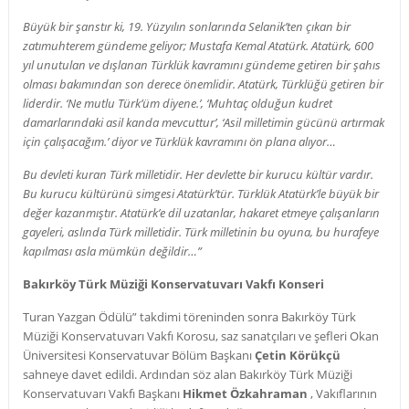
Büyük bir şanstır ki, 19. Yüzyılın sonlarında Selanik’ten çıkan bir
zatımuhterem gündeme geliyor; Mustafa Kemal Atatürk. Atatürk, 600
yıl unutulan ve dışlanan Türklük kavramını gündeme getiren bir şahıs
olması bakımından son derece önemlidir. Atatürk, Türklüğü getiren bir
liderdir. ‘Ne mutlu Türk’üm diyene.’, ‘Muhtaç olduğun kudret
damarlarındaki asil kanda mevcuttur’, ‘Asil milletimin gücünü artırmak
için çalışacağım.’ diyor ve Türklük kavramını ön plana alıyor…
Bu devleti kuran Türk milletidir. Her devlette bir kurucu kültür vardır.
Bu kurucu kültürünü simgesi Atatürk’tür. Türklük Atatürk’le büyük bir
değer kazanmıştır. Atatürk’e dil uzatanlar, hakaret etmeye çalışanların
gayeleri, aslında Türk milletidir. Türk milletinin bu oyuna, bu hurafeye
kapılması asla mümkün değildir…”
Bakırköy Türk Müziği Konservatuvarı Vakfı Konseri
Turan Yazgan Ödülü” takdimi töreninden sonra Bakırköy Türk
Müziği Konservatuvarı Vakfı Korosu, saz sanatçıları ve şefleri Okan
Üniversitesi Konservatuvar Bölüm Başkanı
Çetin Körükçü
sahneye davet edildi. Ardından söz alan Bakırköy Türk Müziği
Konservatuvarı Vakfı Başkanı
Hikmet Özkahraman
, Vakıflarının