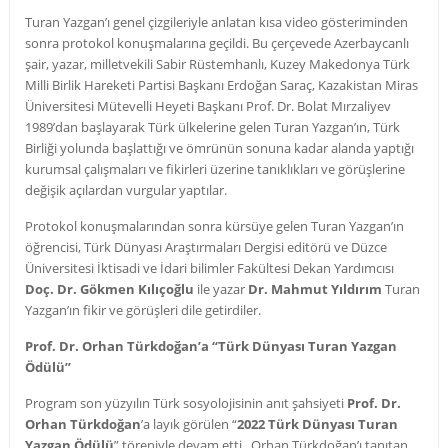
Turan Yazgan’ı genel çizgileriyle anlatan kısa video gösteriminden
sonra protokol konuşmalarına geçildi. Bu çerçevede Azerbaycanlı
şair, yazar, milletvekili Sabir Rüstemhanlı, Kuzey Makedonya Türk
Milli Birlik Hareketi Partisi Başkanı Erdoğan Saraç, Kazakistan Miras
Üniversitesi Mütevelli Heyeti Başkanı Prof. Dr. Bolat Mırzaliyev
1989’dan başlayarak Türk ülkelerine gelen Turan Yazgan’ın, Türk
Birliği yolunda başlattığı ve ömrünün sonuna kadar alanda yaptığı
kurumsal çalışmaları ve fikirleri üzerine tanıklıkları ve görüşlerine
değişik açılardan vurgular yaptılar.
Protokol konuşmalarından sonra kürsüye gelen Turan Yazgan’ın
öğrencisi, Türk Dünyası Araştırmaları Dergisi editörü ve Düzce
Üniversitesi İktisadi ve İdari bilimler Fakültesi Dekan Yardımcısı
Doç. Dr. Gökmen Kılıçoğlu
ile yazar
Dr. Mahmut Yıldırım
Turan
Yazgan’ın fikir ve görüşleri dile getirdiler.
Prof. Dr. Orhan Türkdoğan’a “Türk Dünyası Turan Yazgan
Ödülü”
Program son yüzyılın Türk sosyolojisinin anıt şahsiyeti
Prof. Dr.
Orhan Türkdoğan
’a layık görülen “
2022 Türk Dünyası Turan
Yazgan Ödülü
” töreniyle devam etti. Orhan Türkdoğan’ı tanıtan