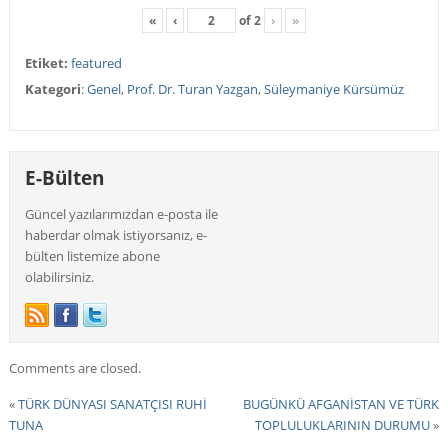
«
‹
of
2
›
»
Etiket:
featured
Kategori
:
Genel
,
Prof. Dr. Turan Yazgan
,
Süleymaniye Kürsümüz
E-Bülten
Güncel yazılarımızdan e-posta ile
haberdar olmak istiyorsanız, e-
bülten listemize abone
olabilirsiniz.
Comments are closed.
«
TÜRK DÜNYASI SANATÇISI RUHİ
BUGÜNKÜ AFGANİSTAN VE TÜRK
TUNA
TOPLULUKLARININ DURUMU
»