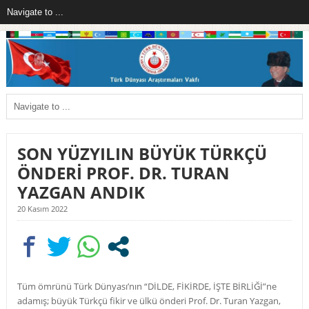
SON YÜZYILIN BÜYÜK TÜRKÇÜ
ÖNDERİ PROF. DR. TURAN
YAZGAN ANDIK
20 Kasım 2022
Tüm ömrünü Türk Dünyası’nın “DİLDE, FİKİRDE, İŞTE BİRLİĞİ”ne
adamış; büyük Türkçü fikir ve ülkü önderi Prof. Dr. Turan Yazgan,