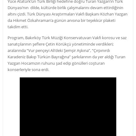
Yüce Atatürk’ün Türk Birliği hedefine doğru Turan Yazgan’ın Türk
Dünyası’nın dilde, kültürde birlik çalışmalarını devam ettirdiğinin
altını çizdi. Türk Dünyası Araştırmaları Vakfı Başkanı Közhan Yazgan
da Hikmet Özkahraman’a günün anısına bir teşekkür plaketi
takdim etti.
Program, Bakırköy Türk Müziği Konservatuvarı Vakfı korosu ve saz
sanatçılarının şeflere Çetin Körükçü yönetiminde verdikleri;
aralarında “Vur pençeyi Ali’deki Şemşir Aşkına”, “Çırpınırdı
Karadeniz Bakıp Türkün Bayrağına” şarkılarının da yer aldığı Turan
Yazgan Hocamızın ruhunu şad edip gönülleri coşturan
konserleriyle sona erdi.