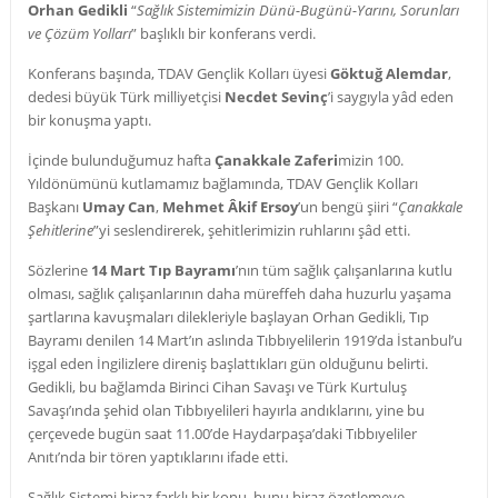
Orhan Gedikli
“
Sağlık Sistemimizin Dünü-Bugünü-Yarını, Sorunları
ve Çözüm Yolları
” başlıklı bir konferans verdi.
Konferans başında, TDAV Gençlik Kolları üyesi
Göktuğ Alemdar
,
dedesi büyük Türk milliyetçisi
Necdet Sevinç
’i saygıyla yâd eden
bir konuşma yaptı.
İçinde bulunduğumuz hafta
Çanakkale Zaferi
mizin 100.
Yıldönümünü kutlamamız bağlamında, TDAV Gençlik Kolları
Başkanı
Umay Can
,
Mehmet Âkif Ersoy
’un bengü şiiri “
Çanakkale
Şehitlerine
”yi seslendirerek, şehitlerimizin ruhlarını şâd etti.
Sözlerine
14 Mart Tıp Bayramı
’nın tüm sağlık çalışanlarına kutlu
olması, sağlık çalışanlarının daha müreffeh daha huzurlu yaşama
şartlarına kavuşmaları dilekleriyle başlayan Orhan Gedikli, Tıp
Bayramı denilen 14 Mart’ın aslında Tıbbıyelilerin 1919’da İstanbul’u
işgal eden İngilizlere direniş başlattıkları gün olduğunu belirti.
Gedikli, bu bağlamda Birinci Cihan Savaşı ve Türk Kurtuluş
Savaşı’ında şehid olan Tıbbıyelileri hayırla andıklarını, yine bu
çerçevede bugün saat 11.00’de Haydarpaşa’daki Tıbbıyeliler
Anıtı’nda bir tören yaptıklarını ifade etti.
Sağlık Sistemi biraz farklı bir konu, bunu biraz özetlemeye