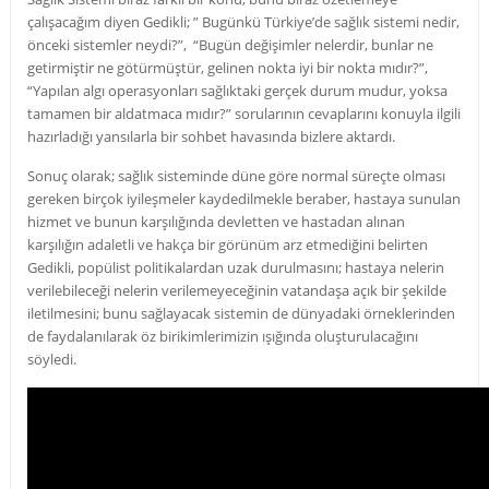
çalışacağım diyen Gedikli; ” Bugünkü Türkiye’de sağlık sistemi nedir,
önceki sistemler neydi?”, “Bugün değişimler nelerdir, bunlar ne
getirmiştir ne götürmüştür, gelinen nokta iyi bir nokta mıdır?”,
“Yapılan algı operasyonları sağlıktaki gerçek durum mudur, yoksa
tamamen bir aldatmaca mıdır?” sorularının cevaplarını konuyla ilgili
hazırladığı yansılarla bir sohbet havasında bizlere aktardı.
Sonuç olarak; sağlık sisteminde düne göre normal süreçte olması
gereken birçok iyileşmeler kaydedilmekle beraber, hastaya sunulan
hizmet ve bunun karşılığında devletten ve hastadan alınan
karşılığın adaletli ve hakça bir görünüm arz etmediğini belirten
Gedikli, popülist politikalardan uzak durulmasını; hastaya nelerin
verilebileceği nelerin verilemeyeceğinin vatandaşa açık bir şekilde
iletilmesini; bunu sağlayacak sistemin de dünyadaki örneklerinden
de faydalanılarak öz birikimlerimizin ışığında oluşturulacağını
söyledi.