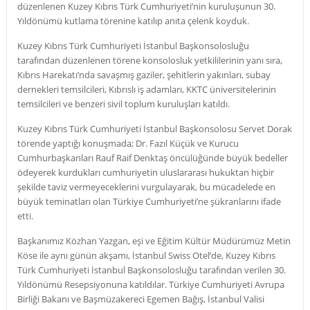
düzenlenen Kuzey Kıbrıs Türk Cumhuriyeti’nin kuruluşunun 30.
Yıldönümü kutlama törenine katılıp anıta çelenk koyduk.
Kuzey Kıbrıs Türk Cumhuriyeti İstanbul Başkonsolosluğu
tarafından düzenlenen törene konsolosluk yetkililerinin yanı sıra,
Kıbrıs Harekatı’nda savaşmış gaziler, şehitlerin yakınları, subay
dernekleri temsilcileri, Kıbrıslı iş adamları, KKTC üniversitelerinin
temsilcileri ve benzeri sivil toplum kuruluşları katıldı.
Kuzey Kıbrıs Türk Cumhuriyeti İstanbul Başkonsolosu Servet Dorak
törende yaptığı konuşmada; Dr. Fazıl Küçük ve Kurucu
Cumhurbaşkanları Rauf Raif Denktaş öncülüğünde büyük bedeller
ödeyerek kurdukları cumhuriyetin uluslararası hukuktan hiçbir
şekilde taviz vermeyeceklerini vurgulayarak, bu mücadelede en
büyük teminatları olan Türkiye Cumhuriyeti’ne şükranlarını ifade
etti.
Başkanımız Közhan Yazgan, eşi ve Eğitim Kültür Müdürümüz Metin
Köse ile aynı günün akşamı, İstanbul Swiss Otel’de, Kuzey Kıbrıs
Türk Cumhuriyeti İstanbul Başkonsolosluğu tarafından verilen 30.
Yıldönümü Resepsiyonuna katıldılar. Türkiye Cumhuriyeti Avrupa
Birliği Bakanı ve Başmüzakereci Egemen Bağış, İstanbul Valisi