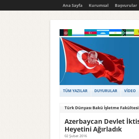
Ana Sayfa
Kurumsal
Başvurular
TÜM YAZILAR
DUYURULAR
VİDEO
Türk Dünyası Bakü İşletme Fakültesi
Azerbaycan Devlet İkti
Heyetini Ağırladık
02 Şubat 2016