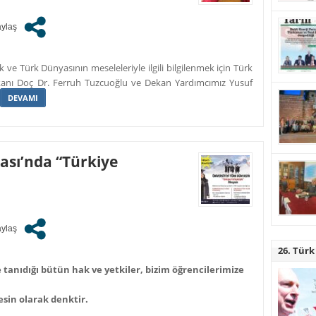
ve Türk Dünyasının meseleleriyle ilgili bilgilenmek için Türk
kanı Doç Dr. Ferruh Tuzcuoğlu ve Dekan Yardımcımız Yusuf
DEVAMI
ası’nda “Türkiye
26. Türk
 tanıdığı bütün hak ve yetkiler, bizim öğrencilerimize
esin olarak denktir.