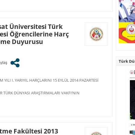
at Üniversitesi Türk
esi Öğrencilerine Harç
leme Duyurusu
Türk Dün
 YILI I. YARIYIL HARÇLARINI 15 EYLÜL 2014 PAZARTESİ
AR TÜRK DÜNYASI ARAŞTIRMALARI VAKFI’NIN
tme Fakültesi 2013