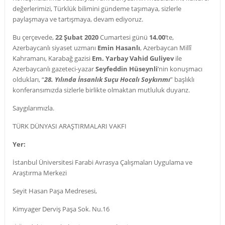
değerlerimizi, Türklük bilimini gündeme taşımaya, sizlerle
paylaşmaya ve tartışmaya, devam ediyoruz.
Bu çerçevede,
22 Şubat 2020
Cumartesi günü
14.00
’te,
Azerbaycanlı siyaset uzmanı
Emin Hasanlı
, Azerbaycan Millî
Kahramanı, Karabağ gazisi
Em. Yarbay Vahid Guliyev
ile
Azerbaycanlı gazeteci-yazar
Seyfeddin Hüseynli
’nin konuşmacı
oldukları, “
28. Yılında İnsanlık Suçu Hocalı Soykırımı
” başlıklı
konferansımızda sizlerle birlikte olmaktan mutluluk duyarız.
Saygılarımızla.
TÜRK DÜNYASI ARAŞTIRMALARI VAKFI
Yer:
İstanbul Üniversitesi Farabi Avrasya Çalışmaları Uygulama ve
Araştırma Merkezi
Seyit Hasan Paşa Medresesi,
Kimyager Derviş Paşa Sok. Nu.16