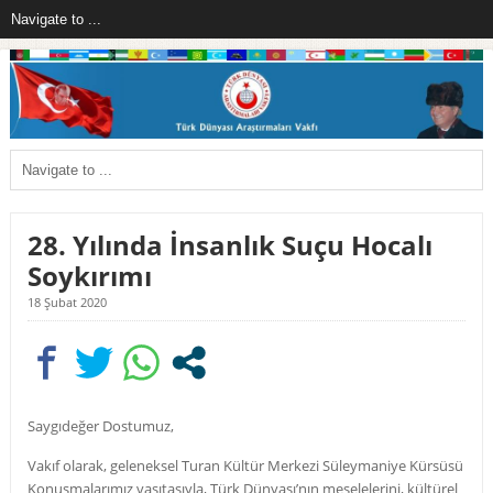
28. Yılında İnsanlık Suçu Hocalı
Soykırımı
18 Şubat 2020
Saygıdeğer Dostumuz,
Vakıf olarak, geleneksel Turan Kültür Merkezi Süleymaniye Kürsüsü
Konuşmalarımız vasıtasıyla, Türk Dünyası’nın meselelerini, kültürel