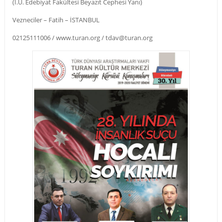
(İ.Ü. Edebiyat Fakültesi Beyazıt Cephesi Yanı)
Vezneciler – Fatih – İSTANBUL
02125111006 / www.turan.org / tdav@turan.org