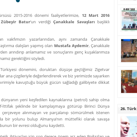
rsüsü 2015-2016 dönemi faaliyetlerimize,
12 Mart 2016
 Zübeyir Batur
‘un verdiği
Çanakkale Savaşları
başlıklı
an vakfımızın yazarlarından, aynı zamanda Çanakkale
raştırma dalışları yapmış olan
Mustafa Aydemir
, Çanakkale
erden arındırıp anlamamız ve sonuçlarını genç kuşaklarımıza
rmamız gerektiğini söyledi.
ürkiyesi dönemini, doruktan düşüşe geçtiğimiz Zigetvar
r ana çizgileriyle değerlendirerek ve biz yerimizde sayarken
devrimiyle kavuştuğu büyük gücün sağladığı galibiyete dikkat
e dünyanın yeni keşfedilen kaynaklarına (petrol) sahip olma
tilaf-İttifak şeklinde bir kamplaşmaya götürüp Birinci Dünya
26. Türk
, bu çerçeveye alınmayan ve parçalanıp sömürülmek istenen
a bir yolunu bulup Almanya’nın müttefiki olarak savaşa
 bunun bir evresi olduğunu kaydetti.
tejik ihtiyaçları için son derece önem arz eden Boğazları ve