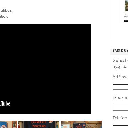
makber,
ber.
SMS DU
Güncel 
aşağıdak
Ad Soya
E-posta 
Telefon 