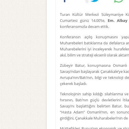
Turan Kültür Merkezi Süleymaniye Kü
Cumartesi günü 14.00’te,
Em. Albay
konferansımızla devam ettik.
Konferansın açılış konuşmasını yap
Muharebeleri batıklarına da defalarca a
Muharebelerini iyi inceleyerek hurafel
akıl, bilim ve strateji eksenli olarak akta
Zübeyir Batur, konuşmasına Osmanlı T
Savaşı’ndan başlayarak Çanakkale’ye kada
Avrupa’nın/Batı’nın, bilgi ve teknoloji 
çekerek başladı.
Teknolojinin sahip kıldığı silahlanma v
hırsının, Batı’nın güçlü devletlerini İ
Savaşı’nı başlattığını belirten Batur
“Hasta Adam” Osmanlı’nın, en sonund
girdiğini, Çanakkale Muharabeleri’nin de
Müttefikleri Rusya’nın ekonomik ve stra