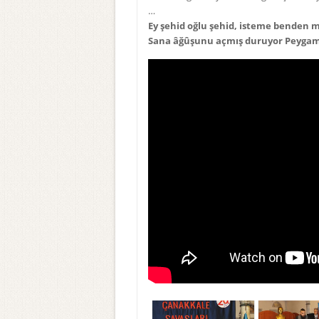
…
Ey şehid oğlu şehid, isteme benden 
Sana âğûşunu açmış duruyor Peygam