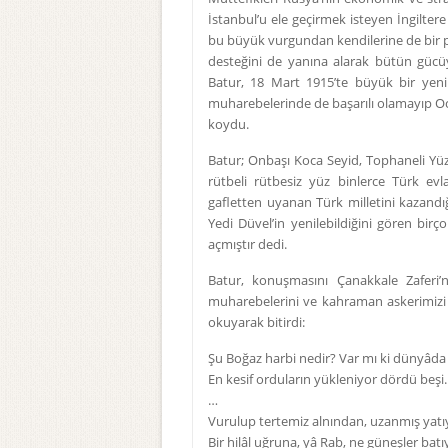
İstanbul’u ele geçirmek isteyen İngiltere
bu büyük vurgundan kendilerine de bir pa
desteğini de yanına alarak bütün gücüy
Batur, 18 Mart 1915’te büyük bir yeni
muharebelerinde de başarılı olamayıp Oca
koydu.
Batur; Onbaşı Koca Seyid, Tophaneli Y
rütbeli rütbesiz yüz binlerce Türk evl
gafletten uyanan Türk milletini kazandığ
Yedi Düvel’in yenilebildiğini gören bir
açmıştır dedi.
Batur, konuşmasını Çanakkale Zaferi
muharebelerini ve kahraman askerimizi d
okuyarak bitirdi:
Şu Boğaz harbi nedir? Var mı ki dünyâda 
En kesif orduların yükleniyor dördü beşi.
…
Vurulup tertemiz alnından, uzanmış yatı
Bir hilâl uğruna, yâ Rab, ne güneşler batı