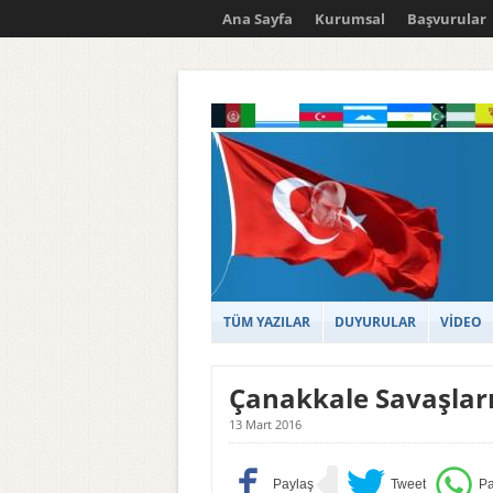
Ana Sayfa
Kurumsal
Başvurular
TÜM YAZILAR
DUYURULAR
VİDEO
Çanakkale Savaşlar
13 Mart 2016