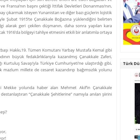
 ve Fransa’nın başını çektiği İttifak Devletleri Donanması’nın,
y çıkarmak isteyen Yunanistan ve diğer bazı güçlerin lojistik
le Şubat 1915’te Çanakkale Boğazına yüklendiğini belirten
lgi alarak geri çekilen düşmanın, daha sonra yapılan kara
k 1916’da bölgeyi tahliye etmesini etkili bir anlatımla ortaya
üzbaşı Hakkı,19. Tümen Komutanı Yarbay Mustafa Kemal gibi
adının büyük fedakârlıklarıyla kazanılmış Çanakkale Zaferi,
ı Kurtuluş Savaşı’yla Türkiye Cumhuriyeti’ne ulaştırdığı gibi,
Türk Dün
çok mazlum millete de cesaret kazandırıp bağımsızlık yolunu
’ni Mekke yolunda haber alan Mehmet Akif’in Çanakkale
estanlaştıran “Çanakkale Şehitlerine” namıyla anılan şiirini
eşi?
yor,
yor!