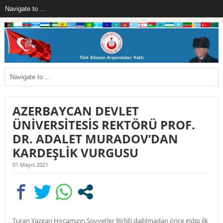
AZERBAYCAN DEVLET
ÜNİVERSİTESİS REKTÖRÜ PROF.
DR. ADALET MURADOV’DAN
KARDEŞLİK VURGUSU
01 Mayıs 2021
Turan Yazgan Hocamızın Sovyetler Birliği dağılmadan önce gidip ilk