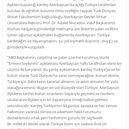
ilişkileri başlattığı kardeş Azerbaycan’da açtığı Türkiye tarafından
kurulan ilk öğretim kurumu olma özelliğini taşıyan Türk Dünyası
İktisat Fakültemizin bağlı olduğu Azerbaycan Devlet İktisat
Üniversitesi Rektörü Prof. Dr. Adalet Muradov,
Vakıf Başkanımız
Közhan Yazgan’a gönderdiği mektupta, Joe Biden’in yalan ve iftira
içeren uğursuz açıklamaları bağlamında Azerbaycan- Türkiye
kardeşliğini ve dayanışmasını, şu çok kıymetli düşünce , duygu ve
görüşleriyle vurguladı:
“ABD Başkanının, çarpıtma ve yalan üzerine kurulmuş sözde
“Ermeni Soykırımı” açıklaması, Azerbaycan halkı tarafından derin bir
üzüntü ile karşılandı. Bu yanlış açıklamanın kardeş Türkiye’ye ve bir
bütün olarak Türk Dünyası’na zarar vermeyeceğine, bunun aksine
Türkiye için daha kesin kararlar almanın ve adım atmanın bir yolu
olacağına eminiz. Bugün en üst düzeyde olan Türkiye- Azerbaycan
ilişkilerin tarihin bütün sınavlarını başarıyla geçmesi ve modern
uluslararası ilişkiler için bir dayanışma örneği haline gelmesi
sevindiricidir. Kardeş Türkiye’nin 44 günlük savaşta ve her zaman
halkımızın yanında olması ve ülkemizin haklı tutumunu
desteklemesi ortak yeni tarihimizin gururlu bir sayfasıdır.
Bir millet iki devlet olarak Türkiye bizim için sadece dost ve