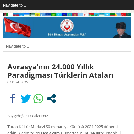
Avrasya’nın 24.000 Yıllık
Paradigması Türklerin Ataları
07 Ocak 2025
Saygıdeğer Dostlarımız,
Turan Kültür Merkezi Süleymaniye Kürsüsü 2024-2025 dönemi
etkinliklerimize,
11 Ocak 2025
Cumartesi günü
14.00
’te, İstanbul