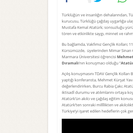
Türklüğün ve insanlığın dehalarından, Tü
kurucusu, Türklüğü çağdaş uygarlığa ula
Mustafa Kemal Atatürk; sonsuzluğu yürü
tören ve etkinlikte saygı, minnet ve rahme
Bu bağlamda, Vakfımız Gençlik Kolları; 
Kürsümüzde, üyelerinden Mimar Sinan Gü
Marmara Üniversitesi öğrencisi
Mehmet 
Dıramalı
’nın konuşmacı olduğu “
Atatür
Açılış konuşmasını TDAV Gençlik Kolları 
yaptığı konferansta, Mehmet Kürşat Yava
değerlendirirken, Burcu Rabia Çakı; Ata
iktisadî durumu ve atılımlarını ortaya k
Atatürk’ün akılcı ve çağdaş eğitim konusu
Atatürk’ten sonraki millîlikten ve akılcıl
Türkiye’yi işaret edilen hedeflerin çok ger