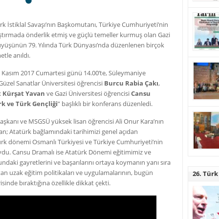
rk İstiklal Savaşı’nın Başkomutanı, Türkiye Cumhuriyeti’nin
ştırmada önderlik etmiş ve güçlü temeller kurmuş olan Gazi
yüşünün 79. Yılında Türk Dünyası’nda düzenlenen birçok
tle anıldı.
11 Kasım 2017 Cumartesi günü 14.00’te, Süleymaniye
zel Sanatlar Üniversitesi öğrencisi
Burcu Rabia Çakı
,
Kürşat Yavan
ve Gazi Üniversitesi öğrencisi
Cansu
k ve Türk Gençliği
” başlıklı bir konferans düzenledi.
Başkanı ve MSGSÜ yüksek lisan öğrencisi Ali Onur Kara’nın
n; Atatürk bağlamındaki tarihimizi genel açıdan
türk dönemi Osmanlı Türkiyesi ve Türkiye Cumhuriyeti’nin
oydu. Cansu Dramalı ise Atatürk Dönemi eğitimimiz ve
ndaki gayretlerini ve başarılarını ortaya koymanın yanı sıra
ıktan uzak eğitim politikaları ve uygulamalarının, bugün
26. Türk
isinde bıraktığına özellikle dikkat çekti.