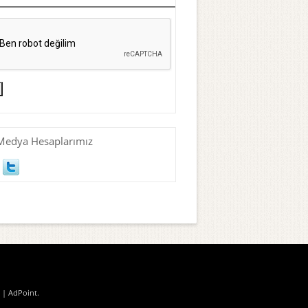
Medya Hesaplarımız
| AdPoint
.