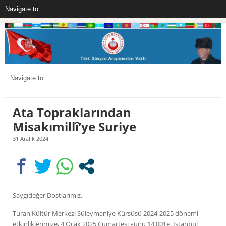
Ata Topraklarından
Misakımillî’ye Suriye
31 Aralık 2024
Saygıdeğer Dostlarımız,
Turan Kültür Merkezi Süleymaniye Kürsüsü 2024-2025 dönemi
etkinliklerimize, 4 Ocak 2025 Cumartesi günü 14.00’te, İstanbul