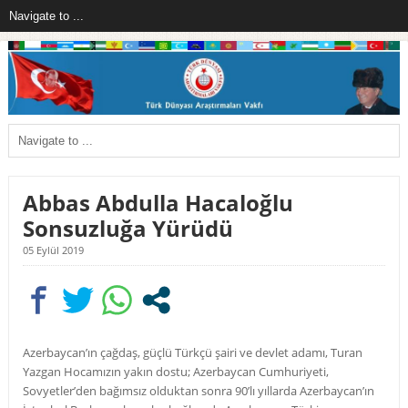
Abbas Abdulla Hacaloğlu
Sonsuzluğa Yürüdü
05 Eylül 2019
Azerbaycan’ın çağdaş, güçlü Türkçü şairi ve devlet adamı, Turan
Yazgan Hocamızın yakın dostu;
Azerbaycan Cumhuriyeti,
Sovyetler’den bağımsız olduktan sonra 90’lı yıllarda Azerbaycan’ın