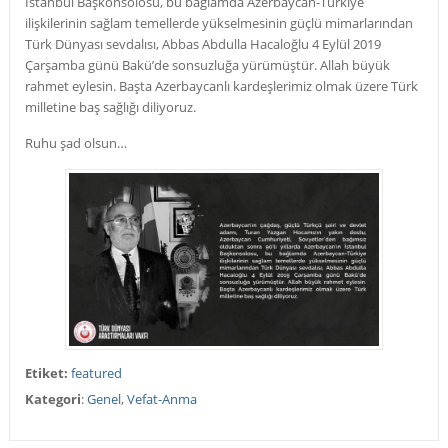
İstanbul Başkonsolosu, bu bağlamda Azerbaycan-Türkiye
ilişkilerinin sağlam temellerde yükselmesinin güçlü mimarlarından
Türk Dünyası sevdalısı, Abbas Abdulla Hacaloğlu 4 Eylül 2019
Çarşamba günü Bakü’de sonsuzluğa yürümüştür. Allah büyük
rahmet eylesin. Başta Azerbaycanlı kardeşlerimiz olmak üzere Türk
milletine baş sağlığı diliyoruz.
Ruhu şad olsun…
Etiket:
featured
Kategori
:
Genel
,
Vefat-Anma