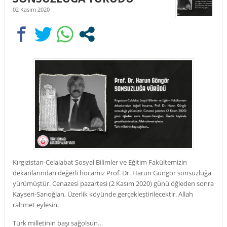
02 Kasım 2020
Kırgızistan-Celalabat Sosyal Bilimler ve Eğitim Fakültemizin
dekanlarından değerli hocamız Prof. Dr. Harun Güngör sonsuzluğa
yürümüştür. Cenazesi pazartesi (2 Kasım 2020) günü öğleden sonra
Kayseri-Sarıoğlan, Üzerlik köyünde gerçekleştirilecektir. Allah
rahmet eylesin.
Türk milletinin başı sağolsun…