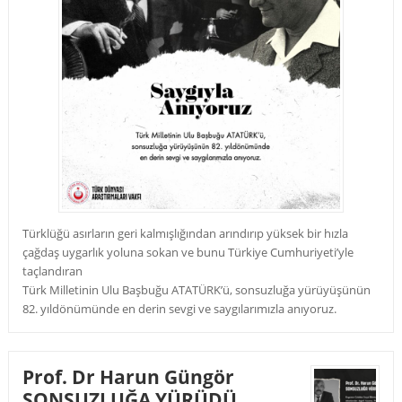
Türklüğü asırların geri kalmışlığından arındırıp yüksek bir hızla
çağdaş uygarlık yoluna sokan ve bunu Türkiye Cumhuriyeti’yle
taçlandıran
Türk Milletinin Ulu Başbuğu ATATÜRK’ü, sonsuzluğa yürüyüşünün
82. yıldönümünde en derin sevgi ve saygılarımızla anıyoruz.
Prof. Dr Harun Güngör
SONSUZLUĞA YÜRÜDÜ