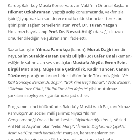
Kardeş Bakırköy Musiki Konservatuvarı Vakfı’nın Onursal Başkanı
Hikmet Özkahraman
, yaptığı açılış konuşmasında, vakfımızla
işbirliği yapmaktan son derece mutlu olduklarını belirterek, bu
işbirliğinin sağlam temellerini atan
Prof. Dr. Turan Yazgan
Hocamızı hayırla anıp
Prof. Dr. Nevzat Atlığ
’a da sağlıklı uzun
ömürler dilediğini ve şükranlarını ifade etti.
Saz arkadaşları
Yılmaz Pamukçu
(kanun),
Murat Dağlı
(bendir
ney),
Saim Sutekin-Hasan Deniz Bilişik
(ud)
Cafer Ünal
(keman)
eşliğinde sahne alan ses sanatçıları
Mustafa Akyüz, Evren Evin,
Birgül Mutlubaş, Müge Hale Çetintürk, Kadir Tuncer, Canan
Tüzüner
; poroğramlarının birinci bölümünde Türk müziğinin “
Bir
Kızıl Goncaya Benzer Dudağın
”, “
Bak Yine Geçti Bahar
”, “
Veda Busesi
”,
“
Fikrimin İnce Gülü
”, “
Bülbülüm Altın Kafeste
” gibi unutulmaz
şarkılarını söyleyerek gönlümüzü şad ettiler.
Programın ikinci bölümünde, Bakırköy Musiki Vakfı Başkanı Yılmaz
Pamukçu’nun sözleri millî şairimiz Niyazi Yıldırım
Gençosmanoğlu’na ait kendi bestesi “
Aylardan Ağustos
..”, sözleri
Arif Nihat Asya’nın olan “
Fetih Marşı
”; “
İzmir’in Dağlarında Çiçekler
Açar
” ve “
Çırpınırdı Karadeniz
” marşları, kahramanlarımızın
cephelerde hainlere ve Türk düşmanlarına karşı destanlar