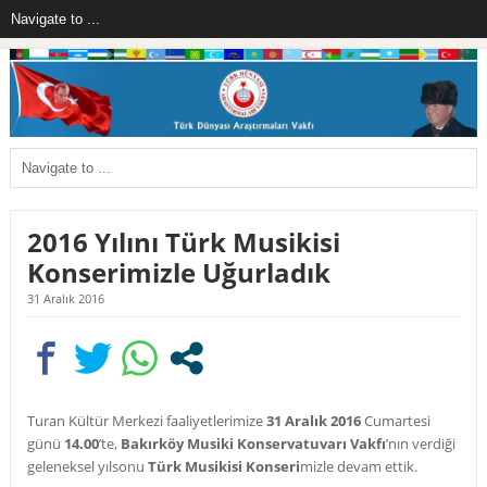
2016 Yılını Türk Musikisi
Konserimizle Uğurladık
31 Aralık 2016
Turan Kültür Merkezi faaliyetlerimize
31 Aralık 2016
Cumartesi
günü
14.00
’te,
Bakırköy Musiki Konservatuvarı Vakfı
’nın verdiği
geleneksel yılsonu
Türk Musikisi Konseri
mizle devam ettik.