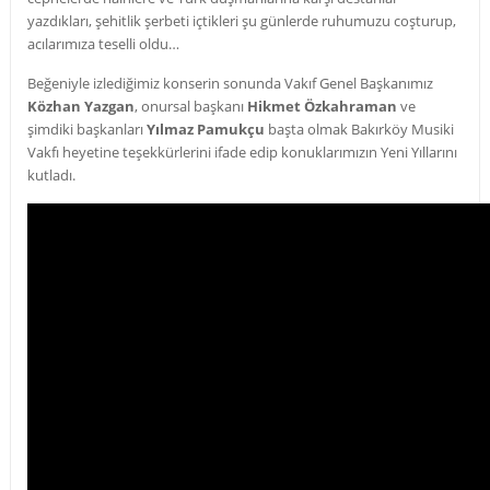
yazdıkları, şehitlik şerbeti içtikleri şu günlerde ruhumuzu coşturup,
acılarımıza teselli oldu…
Beğeniyle izlediğimiz konserin sonunda Vakıf Genel Başkanımız
Közhan Yazgan
, onursal başkanı
Hikmet Özkahraman
ve
şimdiki başkanları
Yılmaz Pamukçu
başta olmak Bakırköy Musiki
Vakfı heyetine teşekkürlerini ifade edip konuklarımızın Yeni Yıllarını
kutladı.