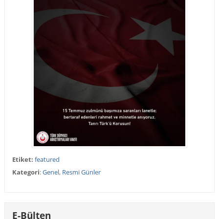
Etiket:
featured
Kategori
:
Genel
,
Resmi Günler
E-Bülten