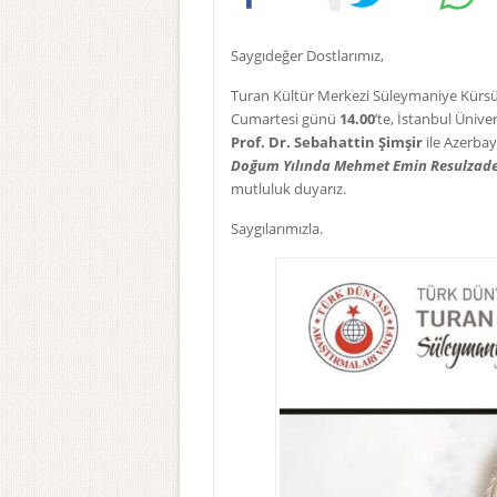
Saygıdeğer Dostlarımız,
Turan Kültür Merkezi Süleymaniye Kürsü
Cumartesi günü
14.00
’te,
İstanbul Üniver
Prof.
Dr. Sebahattin Şimşir
ile Azerbay
Doğum Yılında Mehmet Emin Resulzad
mutluluk duyarız.
Saygılarımızla.