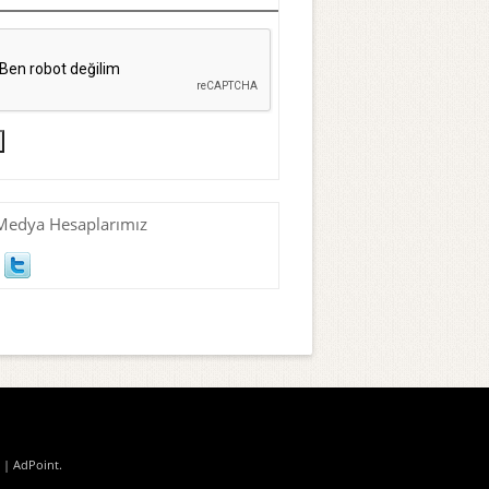
Medya Hesaplarımız
| AdPoint
.