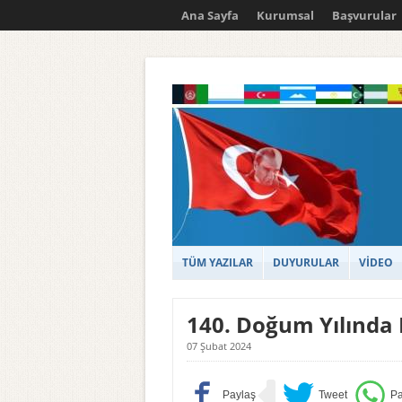
Ana Sayfa
Kurumsal
Başvurular
TÜM YAZILAR
DUYURULAR
VİDEO
140. Doğum Yılında
07 Şubat 2024