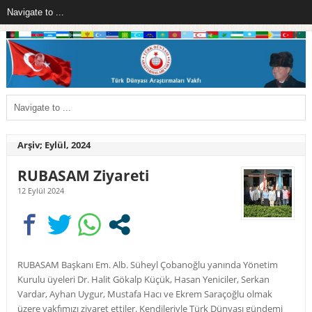
Arşiv; Eylül, 2024
RUBASAM Ziyareti
12 Eylül 2024
RUBASAM Başkanı Em. Alb. Süheyl Çobanoğlu yanında Yönetim
Kurulu üyeleri Dr. Halit Gökalp Küçük, Hasan Yeniciler, Serkan
Vardar, Ayhan Uygur, Mustafa Hacı ve Ekrem Saraçoğlu olmak
üzere vakfımızı ziyaret ettiler. Kendileriyle Türk Dünyası gündemi